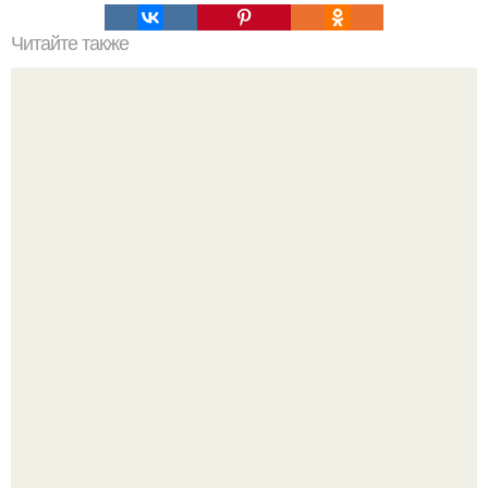
Читайте также
22 лучших упражнения для идеальных ягодиц.
Пока актёр делится кулинарными экспериментами, его
главный проект сделал серьёзный шаг вперёд.