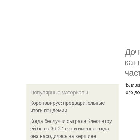
Доч
кан
час
Близк
его д
Популярные материалы
Коронавирус: предварительные
итоги пандемии
Когда беллуччи сыграла Клеопатру,
ей было 36-37 лет, и именно тогда
она находилась на вершине