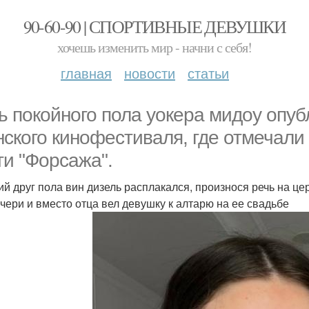
90-60-90 | СПОРТИВНЫЕ ДЕВУШКИ
хочешь изменить мир - начни с себя!
главная
новости
статьи
ь покойного пола уокера мидоу опуб
нского кинофестиваля, где отмечали
ти "Форсажа".
ий друг пола вин дизель расплакался, произнося речь на це
очери и вместо отца вел девушку к алтарю на ее свадьбе