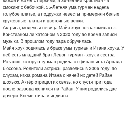
юбкой и жакет с перьями, а 35-летний Кристиан - в
смокинг с бабочкой. 55-Летняя ума турман надела
голубое платье, а подружки невесты примерили белые
кружевные платья и цветочные венки.
Актриса, модель и певица Майя хоук познакомилась с
Кристианом ли хатсоном в 2020 году во время записи
музыки. В прошлом году пара обручилась.
Майя хоук родилась в браке умы турман и Итана хоука. У
неё есть младший брат Левон турман - хоук и сестра
Розалин, которую турман родила от финансиста Арпада
бюссона. Родители актрисы развелись в 2005 году, по
слухам, из-за романа Итана с няней их детей Райан
шохьюз. Актёр отрицал их связь, но спустя три года
после развода женился на Райан. У них родились две
дочери: Клементина и индиана.