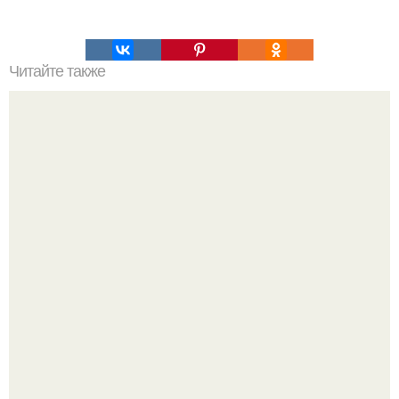
Читайте также
"Не Строит из Себя"фитоняшку": водонаева
прокомментировала скандал с Анной Семенович.