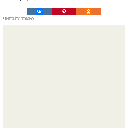
Читайте также
Как вырастить густые брови. Почему плохо растут
брови?