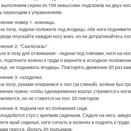
 выполняем серию из 100 невысоких подскоков на двух ног
ь переходим к упражнениям.
нение номер 1. ножницы.
на полу, ладони положите под ягодицы, обе ноги поднимит
ереди опускайте каждую ногу вниз, но не дотрагивайтесь по
нение 2. "Скалолазы".
ьте в позу для отжимания - ладони под плечами, ноги на нос
е, подтяните колено к груди и верните в исходное положен
ице, не поднимать ягодицы. Повторять движение 20 раз каж
нение 3. складочка.
на полу, руками опираемся о пол (за спиной), колени быст
нения нужно, чтобы одновременно корпус стремится к ногам
мляются, но не ставятся на пол. 20 повторов.
нение 4. подъем ног из положения сидя.
онадобится стул с крепким сиденьем. Сядьте на него, аккур
тите край сиденья, ноги согнуть в коленях и поднять к груди
ми пресса. Делать 20 подъемов.