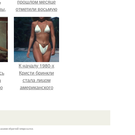
ь
прошлом месяце
вы,
отметили восьмую
годовщину
 в
помолвки, показали
х
новые фото с
совместного
отдыха.
К началу 1980-х
сь
Кристи бринкли
а
стала лицом
ню
американского
моделинга и
главным
воплощением
естественной
привлекательности.
казании обратной гиперссылки.