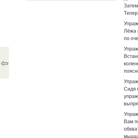
Затем
Тепер
Упраж
Лёжа 
по оч
Упраж
Встан
⇦
колен
поясн
Упраж
Сидя 
упраж
выпря
Упраж
Вам п
обхва
мышца