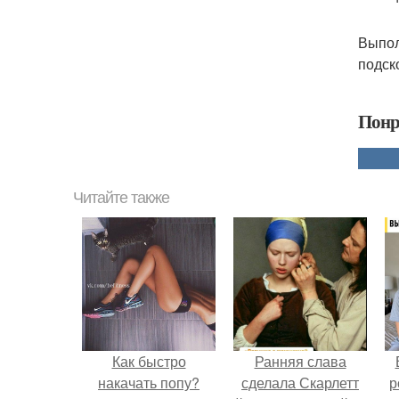
Выпол
подско
Понр
Читайте также
Как быстро
Ранняя слава
накачать попу?
сделала Скарлетт
р