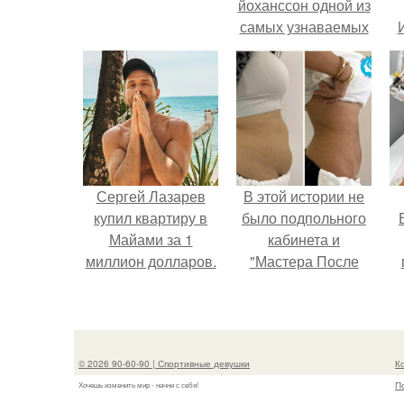
йоханссон одной из
самых узнаваемых
актрис голливуда,
но за глянцевым
фасадом
скрывалась
огромная
неуверенность.
Сергей Лазарев
В этой истории не
купил квартиру в
было подпольного
Майами за 1
кабинета и
миллион долларов.
"Мастера После
Двухнедельных
у
Курсов".
© 2026 90-60-90 | Спортивные девушки
К
П
Хочешь изменить мир - начни с себя!