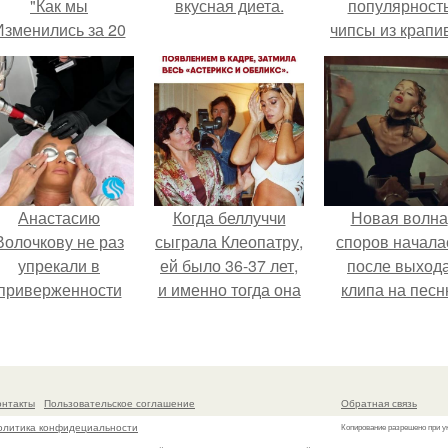
"Как мы
вкусная диета.
популярност
Изменились за 20
чипсы из крапи
лет".
которые
пользователи
комментария
называют
неожиданно
вкусными.
Анастасию
Когда беллуччи
Новая волна
Волочкову не раз
сыграла Клеопатру,
споров начала
упрекали в
ей было 36-37 лет,
после выход
приверженности
и именно тогда она
клипа на пес
старевшим бьюти -
находилась на
Petal.
процедурам.
вершине карьеры.
онтакты
Пользовательское соглашение
Обратная связь
олитика конфидециальности
Копирование разрешено при у