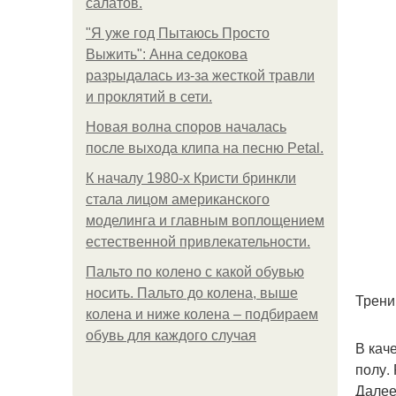
салатов.
"Я уже год Пытаюсь Просто
Выжить": Анна седокова
разрыдалась из-за жесткой травли
и проклятий в сети.
Новая волна споров началась
после выхода клипа на песню Petal.
К началу 1980-х Кристи бринкли
стала лицом американского
моделинга и главным воплощением
естественной привлекательности.
Пальто по колено с какой обувью
носить. Пальто до колена, выше
Трени
колена и ниже колена – подбираем
обувь для каждого случая
В кач
полу.
Далее