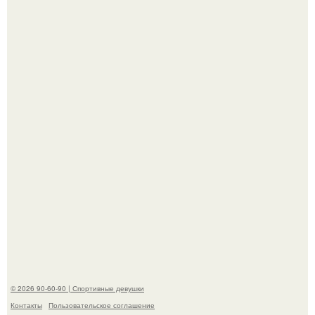
Кевин спейси заявил, что многолетние судебные
разбирательства практически уничтожили его состояние.
"Лучше бы и Дальше Продолжала их Прятать": в сети
обсудили внешность сыновей Шерон стоун.
© 2026 90-60-90 | Спортивные девушки
Контакты
Пользовательское соглашение