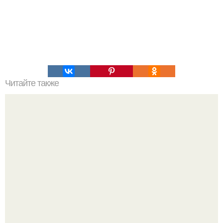
Читайте также
Орех - наш большой маленький помощник!