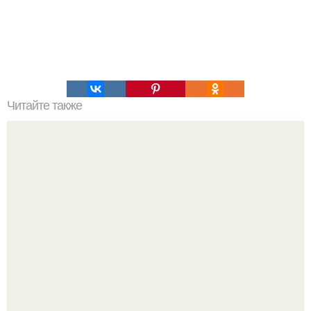
Читайте также
Пп рецепты из кабачка. ПП- Ужин: лазанья из кабачков.