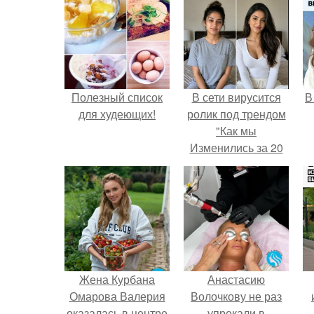
Полезный список
В сети вирусится
В
для худеющих!
ролик под трендом
"Как мы
Изменились за 20
лет".
Жена Курбана
Анастасию
Омарова Валерия
Волочкову не раз
оказалась в центре
упрекали в