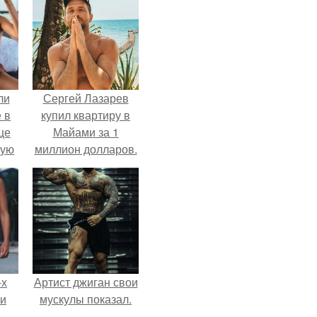
ли
Сергей Лазарев
 в
купил квартиру в
це
Майами за 1
мую
миллион долларов.
зали
с
-х
Артист джиган свои
ли
мускулы показал.