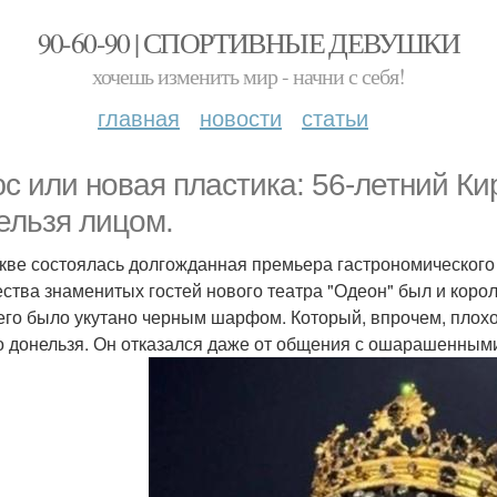
90-60-90 | СПОРТИВНЫЕ ДЕВУШКИ
хочешь изменить мир - начни с себя!
главная
новости
статьи
с или новая пластика: 56-летний К
ельзя лицом.
кве состоялась долгожданная премьера гастрономического
ства знаменитых гостей нового театра "Одеон" был и корол
его было укутано черным шарфом. Который, впрочем, плохо 
о донельзя. Он отказался даже от общения с ошарашенным