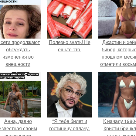
 сети продолжают
Полезно знать! Не
Джастин и хей
обсуждать
ешьте это.
бибер, которые
изменения во
прошлом меся
внешности
отметили вось
актрисы.
годовщину
помолвки, пока
новые фото 
совместного
отдыха.
Анна, давно
"Я тебе билет и
К началу 1980
известная своим
гостиницу оплачу.
Кристи бринк
увлечением
стала лицом