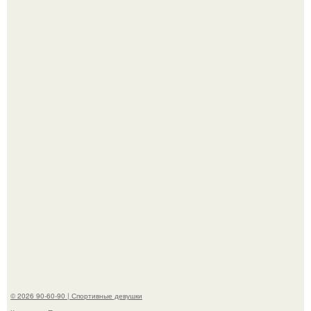
"Я уже год Пытаюсь Просто Выжить": Анна седокова
разрыдалась из-за жесткой травли и проклятий в сети.
Жена Курбана Омарова Валерия оказалась в центре
скандала после визита блогера Марины ильиной в её
косметологическую клинику.
© 2026 90-60-90 | Спортивные девушки