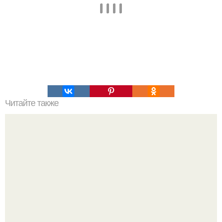
Читайте также
Что значит ухаживать за собой. Забота о себе, уход за
собой...