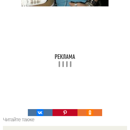
Читайте также