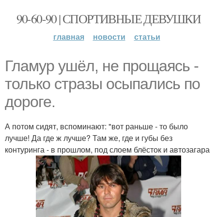
90-60-90 | СПОРТИВНЫЕ ДЕВУШКИ
главная
новости
статьи
Гламур ушёл, не прощаясь -
только стразы осыпались по
дороге.
А потом сидят, вспоминают: "вот раньше - то было
лучше! Да где ж лучше? Там же, где и губы без
контуринга - в прошлом, под слоем блёсток и автозагара