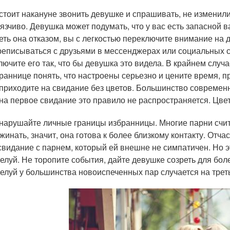
стоит накануне звонить девушке и спрашивать, не изменили
язчиво. Девушка может подумать, что у вас есть запасной
еть она отказом, вы с легкостью переключите внимание на 
еписываться с друзьями в мессенджерах или социальных с
лючите его так, что бы девушка это видела. В крайнем случа
раннице понять, что настроены серьезно и цените время, п
приходите на свидание без цветов. Большинство современн
на первое свидание это правило не распространяется. Цве
нарушайте личные границы избранницы. Многие парни счита
жинать, значит, она готова к более близкому контакту. Отча
свидание с парнем, который ей внешне не симпатичен. Но эт
елуй. Не торопите события, дайте девушке созреть для боле
елуй у большинства новоиспеченных пар случается на трет