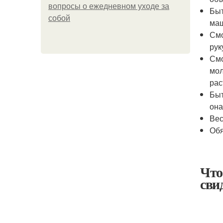
вопросы о ежедневном уходе за
Быт
собой
маш
Смо
рук
Смо
мол
рас
Быт
она
Вес
Обя
Что
сви