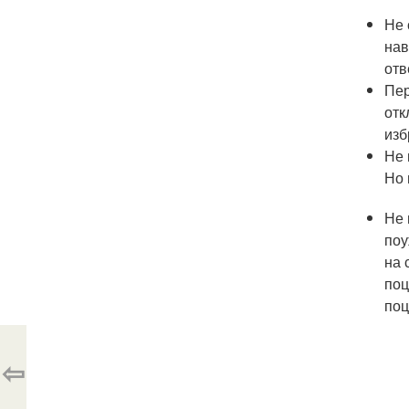
Не 
нав
отв
Пер
отк
изб
Не 
Но 
Не 
поу
на 
поц
поц
⇦