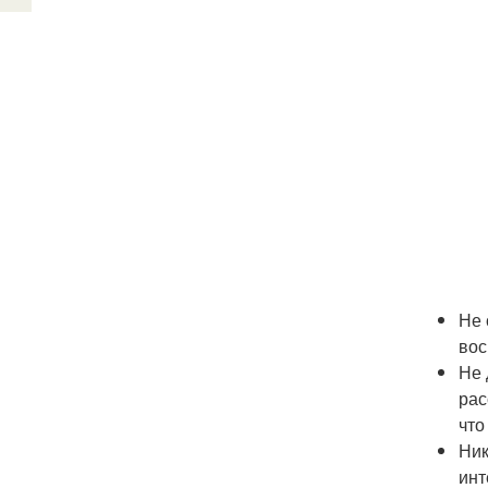
Не 
вос
Не 
рас
что
Ник
инт