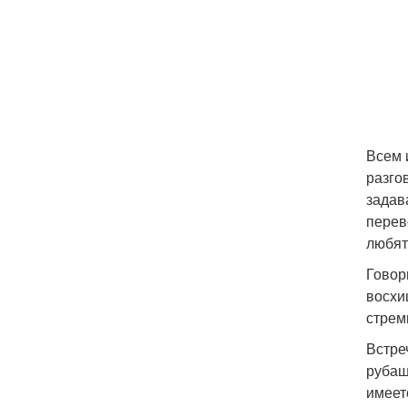
Всем 
разго
задав
перев
любят
Говор
восхи
стрем
Встре
рубаш
имеет