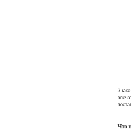
Знако
впеча
поста
Что 