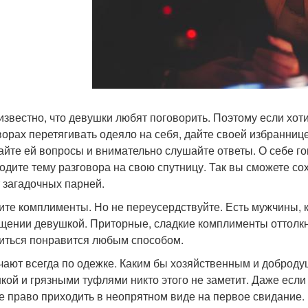
известно, что девушки любят поговорить. Поэтому если хоти
ворах перетягивать одеяло на себя, дайте своей избранниц
айте ей вопросы и внимательно слушайте ответы. О себе г
одите тему разговора на свою спутницу. Так вы сможете со
 загадочных парней.
ите комплименты. Но не переусердствуйте. Есть мужчины,
щении девушкой. Приторные, сладкие комплименты оттолкну
иться понравится любым способом.
чают всегда по одежке. Каким бы хозяйственным и доброд
кой и грязными туфлями никто этого не заметит. Даже если 
е право приходить в неопрятном виде на первое свидание. 