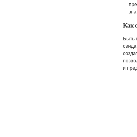
пре
зна
Как 
Быть 
свида
созда
позво
и пре