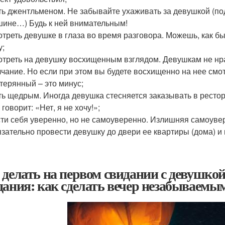
ь джентльменом. Не забывайте ухаживать за девушкой (пода
ине…) Будь к ней внимательным!
треть девушке в глаза во время разговора. Можешь, как бы 
у;
треть на девушку восхищенным взглядом. Девушкам не нра
чание. Но если при этом вы будете восхищенно на нее смотр
терянный – это минус;
ь щедрым. Иногда девушка стесняется заказывать в рестор
 говорит: «Нет, я не хочу!»;
ти себя уверенно, но не самоуверенно. Излишняя самоувер
зательно провести девушку до двери ее квартиры (дома) и 
 делать на первом свидании с девушко
дания: как сделать вечер незабываемы