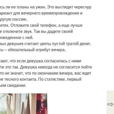
сь ли ее планы на ужин. Это выглядит чересчур
 вариант для вечернего времяпровождения и
другую пассию.
етях. Отложите свой телефон, а еще лучше
е отключите звук. Так вы дадите своей
роведенное с ней.
ых девушек считает цветы пустой тратой денег.
ты – обязательный атрибут вечера.
ют, что если девушка согласилась с ними
сти это так. Девушка никогда не согласится пойти
о не значит, что по окончанию вечера, вас ждет
е тесного контакта. По статистике, первый
ьем свидании.
⇨