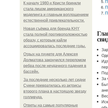
П
К началу 1980-х Кристи бринкли
П
стала лицом американского
П
моделинга и главным воплощением
естественной привлекательности.
Новая съёмка для бренда KHY
Гла
стала полной противоположностью
сви
образу, с которым кайли
ассоциировалась последние годы.
Зар
Отдых на пхукете для Алексея
Оде
Долматова закончился переломом
Идт
ребра после неудачного падения в
пер
бассейн.
Под
За 
За последние несколько лет сидни
Быт
Суини превратилась из актрисы
ане
второго плана в настоящую звезду
Вес
голливуда.
Иск
Ответы на самые популярные
объ