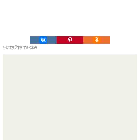
Читайте также
Что значит ухаживать за собой. Забота о себе, уход за
собой...