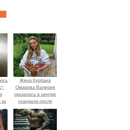
аюсь
Жена Курбана
":
Омарова Валерия
а
оказалась в центре
-за
скандала после
 и
визита блогера
ти.
Марины ильиной в
её
косметологическую