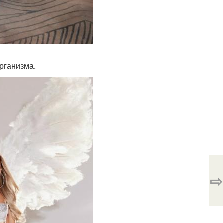
организма.
⇨