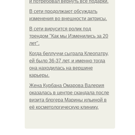
и потребовал вернуть все подарки.
В сети продолжают обсуждать
изменения во внешности актрисы.
В сети вирусится ролик под
трендом "Как мы Изменились за 20
лет".
Когда беллуччи сыграла Клеопатру,
ей было 36-37 лет, и именно тогда
она находилась на вершине
карьеры.
Жена Курбана Омарова Валерия
оказалась в центре скандала после
визита блогера Марины ильиной в
её косметологическую клинику.