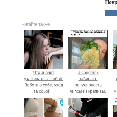
Понр
Читайте также
Что значит
В соцсетях
ухаживать за собой.
набирают
Забота о себе, уход
популярность
за собой...
чипсы из крапивы,
м
которые
пользователи в
комментариях
называют