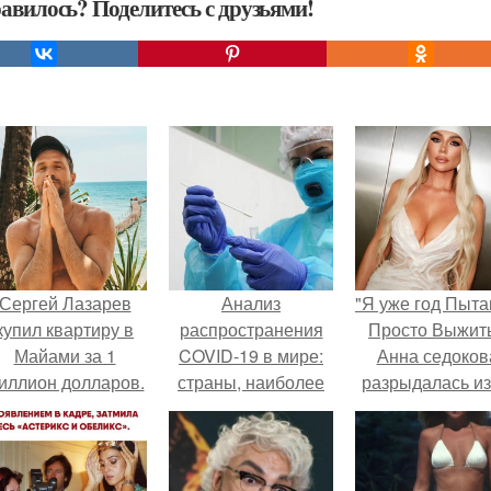
авилось? Поделитесь с друзьями!
Сергей Лазарев
Анализ
"Я уже год Пыт
купил квартиру в
распространения
Просто Выжить
Майами за 1
COVID-19 в мире:
Анна седоков
иллион долларов.
страны, наиболее
разрыдалась из
подверженные
жесткой травли
пандемии
проклятий в се