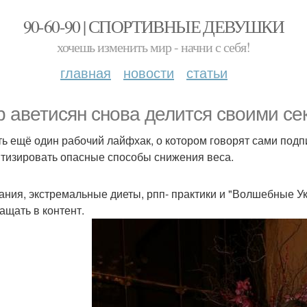
90-60-90 | СПОРТИВНЫЕ ДЕВУШКИ
хочешь изменить мир - начни с себя!
главная
новости
статьи
р аветисян снова делится своими се
ть ещё один рабочий лайфхак, о котором говорят сами подп
тизировать опасные способы снижения веса.
ания, экстремальные диеты, рпп- практики и "Волшебные Уко
ащать в контент.