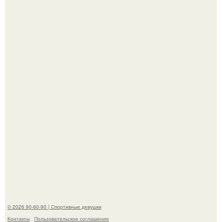
"Лучше бы и Дальше Продолжала их Прятать": в сети
обсудили внешность сыновей Шерон стоун.
Рианна впервые на публике с младшей дочкой роки
айриш появилась.
© 2026 90-60-90 | Спортивные девушки
Контакты
Пользовательское соглашение