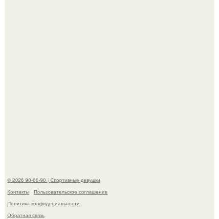
мудрой супругой вероятность скоропостижной смерти
якобы на 46% ниже.
В стране зафиксировали аномальный психологический
сдвиг: переоценка ценностей и жесткая депрессия
теперь настигают парней на 10 лет раньше.
© 2026 90-60-90 | Спортивные девушки
Контакты
Пользовательское соглашение
Политика конфидециальности
Обратная связь