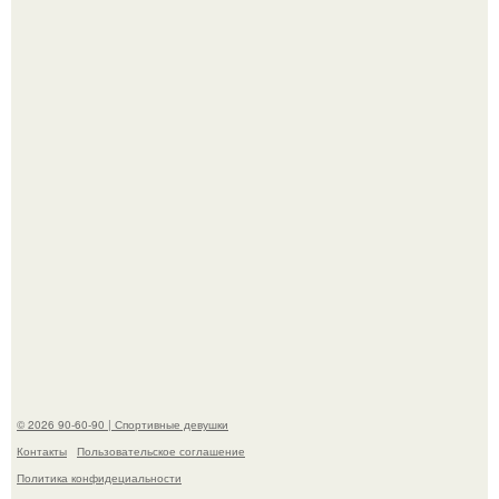
противоположностью образу, с которым кайли
ассоциировалась последние годы.
К началу 1980-х Кристи бринкли стала лицом
американского моделинга и главным воплощением
естественной привлекательности.
© 2026 90-60-90 | Спортивные девушки
Контакты
Пользовательское соглашение
Политика конфидециальности