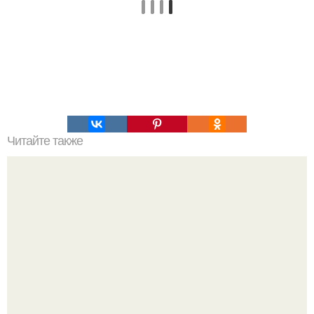
Читайте также
Ранняя слава сделала Скарлетт йоханссон одной из
самых узнаваемых актрис голливуда, но за глянцевым
фасадом скрывалась огромная неуверенность.