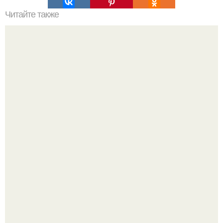
Читайте также
Модельная диета. Результат: минус 1 кг в неделю.
Мне 33. Работаю, люблю активные выходные,
спонтанные поездки и вечера в хорошей компании.