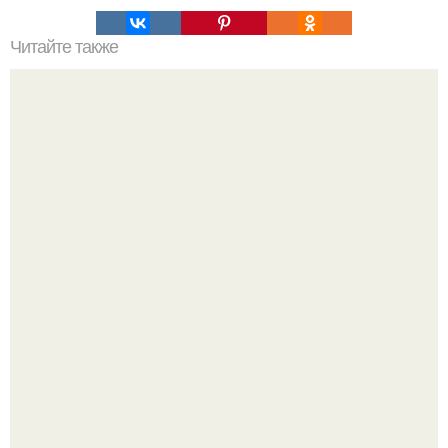
Читайте также
Виды женской одежды. 100 и 1 вид верхней одежды:
полный словарь видов пальто, курток и прочего