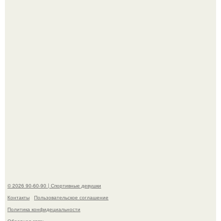
Анастасию Волочкову не раз упрекали в
приверженности устаревшим бьюти - процедурам.
Анна, давно известная своим увлечением
бодибилдингом, впервые попробовала себя в роли
модели.
© 2026 90-60-90 | Спортивные девушки
Контакты
Пользовательское соглашение
Политика конфидециальности
Обратная связь