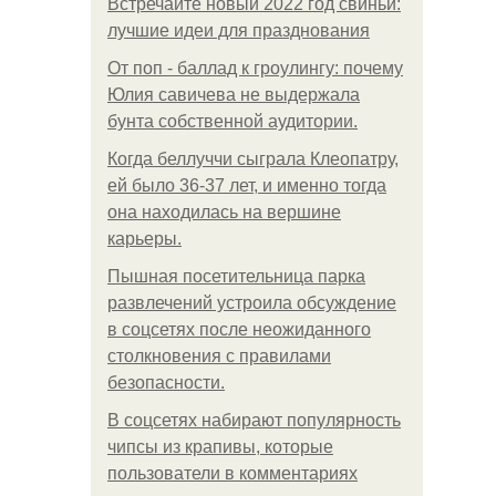
Встречайте новый 2022 год свиньи:
лучшие идеи для празднования
От поп - баллад к гроулингу: почему
Юлия савичева не выдержала
бунта собственной аудитории.
Когда беллуччи сыграла Клеопатру,
ей было 36-37 лет, и именно тогда
она находилась на вершине
карьеры.
Пышная посетительница парка
развлечений устроила обсуждение
в соцсетях после неожиданного
столкновения с правилами
безопасности.
В соцсетях набирают популярность
чипсы из крапивы, которые
пользователи в комментариях