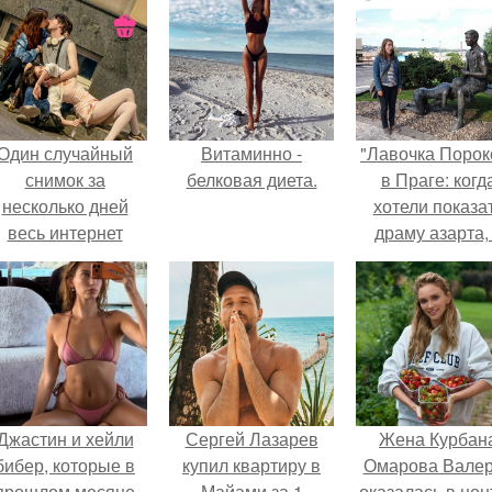
Один случайный
Витаминно -
"Лавочка Порок
снимок за
белковая диета.
в Праге: когд
несколько дней
хотели показа
весь интернет
драму азарта,
облетел.
получился 18+
Джастин и хейли
Сергей Лазарев
Жена Курбан
бибер, которые в
купил квартиру в
Омарова Вале
прошлом месяце
Майами за 1
оказалась в цен