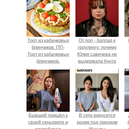
Торт из кабачковых
От поп - баллад к
блинчиков. ПП-
гроулингу: почему
Торт из кабачковых
Юлия савичева не
блинчиков.
выдержала бунта
собственной
аудитории.
Бывший пришёл к
В сети вирусится
своей сеньорите и
ролик под трендом
потребовал
"Как мы