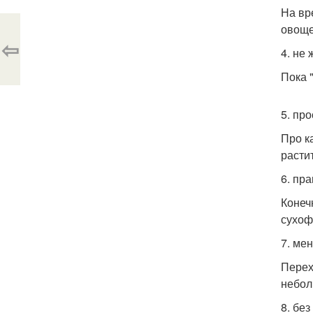
На вр
овоще
⇦
4. не 
Пока 
5. про
Про к
расти
6. пр
Конечн
сухоф
7. ме
Перех
небол
8. без