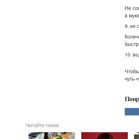
Не со
в мук
9. не 
Колич
быстр
10. во
Чтобы
чуть-
Понр
Читайте также