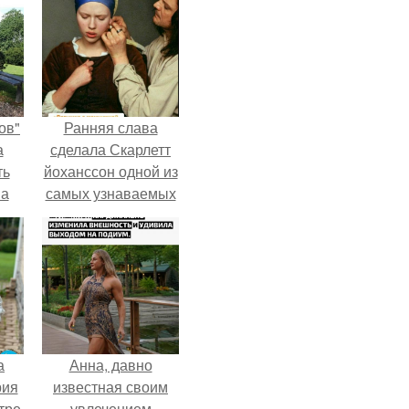
ов"
Ранняя слава
а
сделала Скарлетт
ть
йоханссон одной из
 а
самых узнаваемых
.
актрис голливуда,
но за глянцевым
фасадом
скрывалась
огромная
неуверенность.
а
Анна, давно
рия
известная своим
тре
увлечением