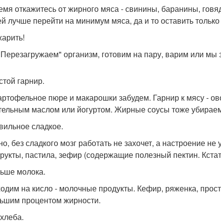
емя откажитесь от жирного мяса - свинины, баранины, гов
й лучше перейти на минимум мяса, да и то оставить только
жарить!
"Перезагружаем" организм, готовим на пару, варим или мы 
стой гарнир.
артофельное пюре и макарошки забудем. Гарнир к мясу - ово
тельным маслом или йогуртом. Жирные соусы тоже убирае
авильное сладкое.
о, без сладкого мозг работать не захочет, а настроение не у
рукты, пастила, зефир (содержащие полезный пектин. Кстат
ньше молока.
одим на кисло - молочные продукты. Кефир, ряженка, просто
ьшим процентом жирности.
 хлеба.