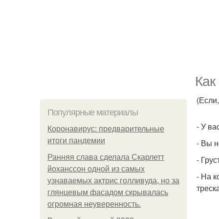
Как
(Если,
Популярные материалы
- У в
Коронавирус: предварительные
итоги пандемии
- Вы 
Ранняя слава сделала Скарлетт
- Грус
йоханссон одной из самых
- На 
узнаваемых актрис голливуда, но за
треск
глянцевым фасадом скрывалась
огромная неуверенность.