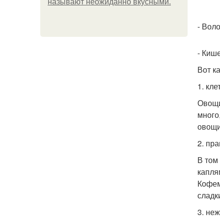
называют неожиданно вкусными.
- Вол
- Киш
Вот к
1. кле
Овощи
много
овощи
2. пр
В том
капля
Кофем
сладк
3. не