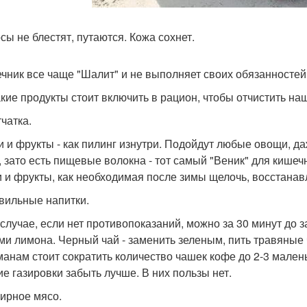
осы не блестят, путаются. Кожа сохнет.
ечник все чаще "Шалит" и не выполняет своих обязанносте
акие продукты стоит включить в рацион, чтобы отчистить на
тчатка.
 и фрукты - как пилинг изнутри. Подойдут любые овощи, да
, зато есть пищевые волокна - тот самый "Веник" для кише
 и фрукты, как необходимая после зимы щелочь, восстанав
авильные напитки.
 случае, если нет противопоказаний, можно за 30 минут до 
ми лимона. Черный чай - заменить зеленым, пить травяные 
анам стоит сократить количество чашек кофе до 2-3 маленьк
ие газировки забыть лучше. В них пользы нет.
жирное мясо.