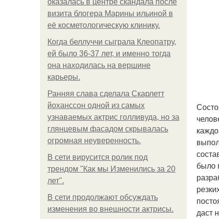
оказалась в центре скандала после
визита блогера Марины ильиной в
её косметологическую клинику.
Когда беллуччи сыграла Клеопатру,
ей было 36-37 лет, и именно тогда
она находилась на вершине
карьеры.
Ранняя слава сделала Скарлетт
йоханссон одной из самых
Состо
узнаваемых актрис голливуда, но за
челов
глянцевым фасадом скрывалась
каждо
огромная неуверенность.
выпол
соста
В сети вирусится ролик под
было 
трендом "Как мы Изменились за 20
разра
лет".
резки
В сети продолжают обсуждать
посто
изменения во внешности актрисы.
даст 