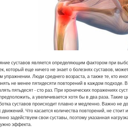
яние суставов является определяющим фактором при выбо
ек, который еще ничего не знает о болезнях суставов, может
м упражнении. Люди среднего возраста, а также те, кто ино
нять не менее пятидесяти повторений в каждом подходе. 
влять пятьдесят - сто раз. При хронических поражениях сус
предположить, а увеличивается хотя бы в два раза. Такие
ботка суставов происходит плавно и медленно. Важно не д
х движений. Что касается количества повторений, не стоит
янно задействуем свои суставы, поэтому указанная нагрузка
нужно эффекта.