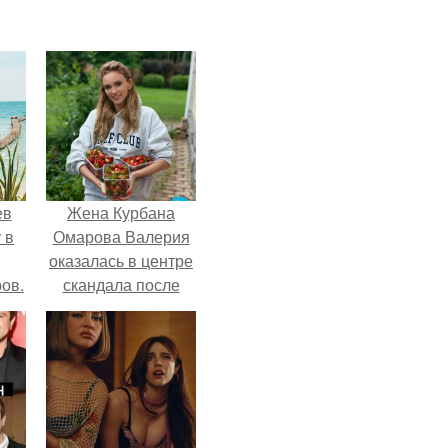
ев
Жена Курбана
 в
Омарова Валерия
оказалась в центре
ов.
скандала после
визита блогера
Марины ильиной в
её
косметологическую
клинику.