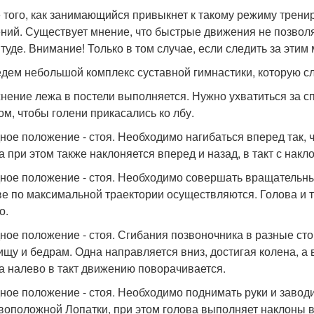
 того, как занимающийся привыкнет к такому режиму трени
ний. Существует мнение, что быстрые движения не позвол
туде. Внимание! Только в том случае, если следить за эти
дем небольшой комплекс суставной гимнастики, которую сл
нение лежа в постели выполняется. Нужно ухватиться за сп
ом, чтобы голени прикасались ко лбу.
ное положение - стоя. Необходимо нагибаться вперед так, 
а при этом также наклоняется вперед и назад, в такт с накл
ное положение - стоя. Необходимо совершать вращательн
ве по максимальной траектории осуществляются. Голова и ту
о.
ное положение - стоя. Сгибания позвоночника в разные сто
ищу и бедрам. Одна направляется вниз, достигая колена, а в
а налево в такт движению поворачивается.
ное положение - стоя. Необходимо поднимать руки и заводит
воположной Лопатки, при этом голова выполняет наклоны 