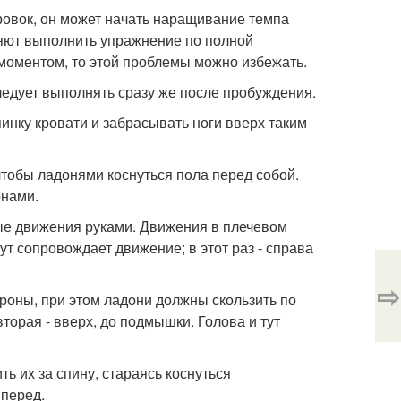
ровок, он может начать наращивание темпа
яют выполнить упражнение по полной
м моментом, то этой проблемы можно избежать.
едует выполнять сразу же после пробуждения.
инку кровати и забрасывать ноги вверх таким
чтобы ладонями коснуться пола перед собой.
онами.
ые движения руками. Движения в плечевом
т сопровождает движение; в этот раз - справа
⇨
роны, при этом ладони должны скользить по
торая - вверх, до подмышки. Голова и тут
ь их за спину, стараясь коснуться
вперед.