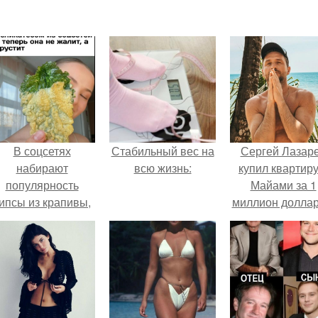
В соцсетях
Стабильный вес на
Сергей Лазар
набирают
всю жизнь:
купил квартиру
популярность
Майами за 1
ипсы из крапивы,
миллион доллар
которые
пользователи в
комментариях
называют
неожиданно
вкусными.