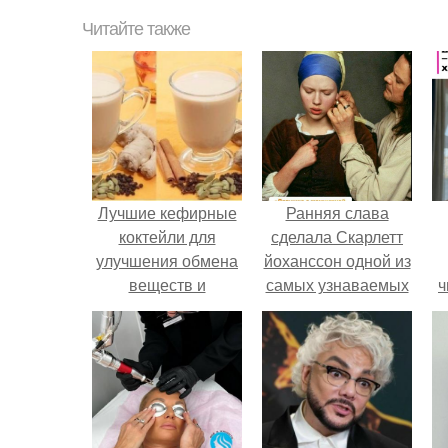
Читайте также
Лучшие кефирные
Ранняя слава
коктейли для
сделала Скарлетт
улучшения обмена
йоханссон одной из
веществ и
самых узнаваемых
ч
укрепления
актрис голливуда,
иммунитета!
но за глянцевым
фасадом
скрывалась
огромная
неуверенность.