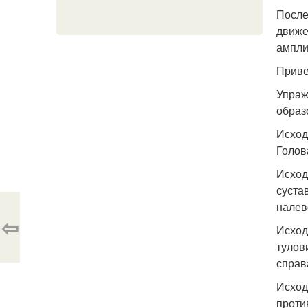
После
движе
ампли
Приве
Упраж
образ
Исход
Голов
Исход
суста
налев
⇦
Исход
тулов
справ
Исход
проти