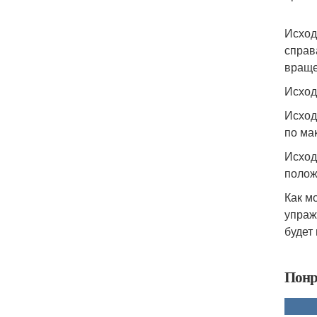
Исход
справ
враще
Исход
Исход
по ма
Исход
полож
Как м
упраж
будет
Понр