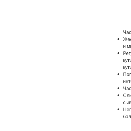
Час
Жес
и м
Рег
кут
кут
Пог
инт
Час
Сли
сыв
Неп
бал