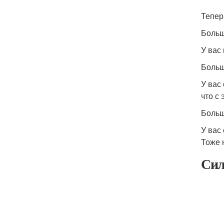
Тепер
Больш
У вас
Больш
У вас
что с 
Больш
У вас
Тоже 
Сил