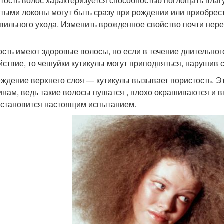
тость волос характеризуется способностью поглощать влагу
тыми локоны могут быть сразу при рождении или приобрести
вильного ухода. Изменить врожденное свойство почти нере
ость имеют здоровые волосы, но если в течение длительног
йствие, то чешуйки кутикулы могут приподняться, нарушив с
ждение верхнего слоя — кутикулы вызывает пористость. Э
нам, ведь такие волосы пушатся , плохо окрашиваются и в
 становится настоящим испытанием.