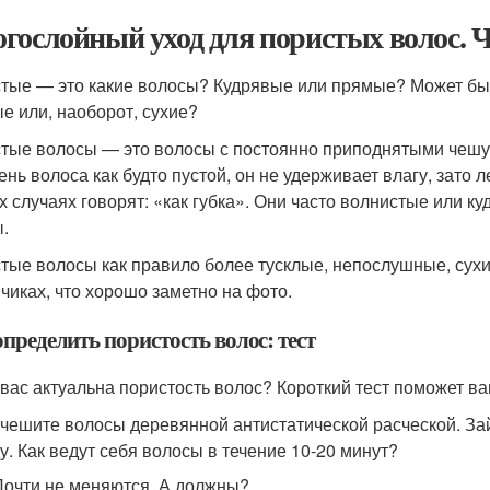
гослойный уход для пористых волос. 
тые — это какие волосы? Кудрявые или прямые? Может бы
е или, наоборот, сухие?
тые волосы — это волосы с постоянно приподнятыми чешуй
ень волоса как будто пустой, он не удерживает влагу, зато
х случаях говорят: «как губка». Они часто волнистые или ку
.
тые волосы как правило более тусклые, непослушные, сухие
нчиках, что хорошо заметно на фото.
пределить пористость волос: тест
 вас актуальна пористость волос? Короткий тест поможет ва
чешите волосы деревянной антистатической расческой. За
у. Как ведут себя волосы в течение 10-20 минут?
Почти не меняются. А должны?