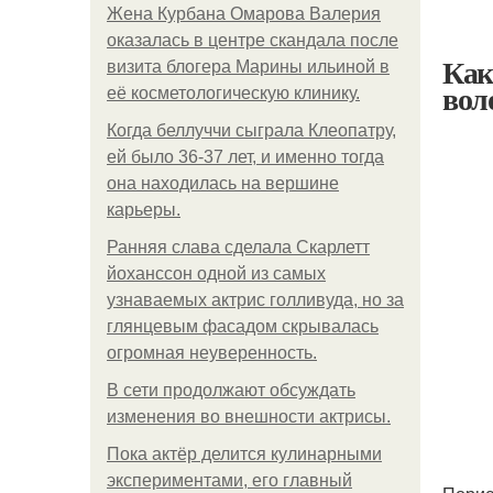
Жена Курбана Омарова Валерия
оказалась в центре скандала после
Как
визита блогера Марины ильиной в
вол
её косметологическую клинику.
Когда беллуччи сыграла Клеопатру,
ей было 36-37 лет, и именно тогда
она находилась на вершине
карьеры.
Ранняя слава сделала Скарлетт
йоханссон одной из самых
узнаваемых актрис голливуда, но за
глянцевым фасадом скрывалась
огромная неуверенность.
В сети продолжают обсуждать
изменения во внешности актрисы.
Пока актёр делится кулинарными
экспериментами, его главный