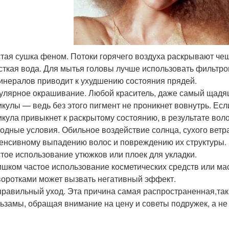
тая сушка феном. Потоки горячего воздуха раскрывают чеш
ткая вода. Для мытья головы лучше использовать фильтров
инералов приводит к ухудшению состояния прядей.
улярное окрашивание. Любой краситель, даже самый щадя
икулы — ведь без этого пигмент не проникнет вовнутрь. Ес
икула привыкнет к раскрытому состоянию, в результате вол
одные условия. Обильное воздействие солнца, сухого ветр
енсивному выпадению волос и повреждению их структуры.
тое использование утюжков или плоек для укладки.
шком частое использование косметических средств или ма
оротками может вызвать негативный эффект.
равильный уход. Эта причина самая распространенная,так
ьзамы, обращая внимание на цену и советы подружек, а не