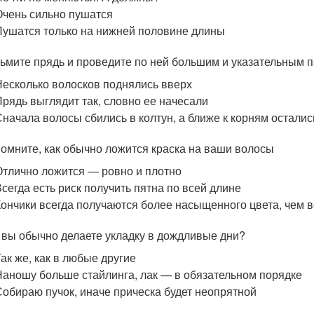
Очень сильно пушатся
Пушатся только на нижней половине длины
ьмите прядь и проведите по ней большим и указательным п
Несколько волосков поднялись вверх
Прядь выглядит так, словно ее начесали
Сначала волосы сбились в колтун, а ближе к корням осталис
омните, как обычно ложится краска на ваши волосы
Отлично ложится — ровно и плотно
Всегда есть риск получить пятна по всей длине
Кончики всегда получаются более насыщенного цвета, чем 
 вы обычно делаете укладку в дождливые дни?
Так же, как в любые другие
Наношу больше стайлинга, лак — в обязательном порядке
Собираю пучок, иначе прическа будет неопрятной