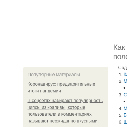
Как
вол
Сод
К
Популярные материалы
М
Коронавирус: предварительные
итоги пандемии
С
В соцсетях набирают популярность
чипсы из крапивы, которые
М
пользователи в комментариях
Б
называют неожиданно вкусными.
Ш