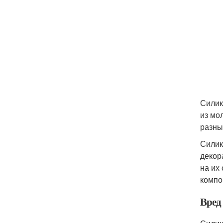
Силик
из мо
разны
Силик
декор
на их
компо
Вред