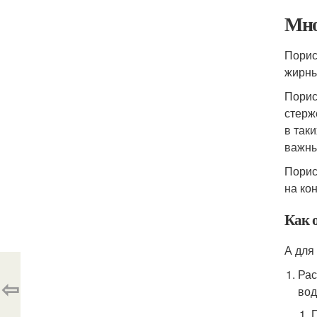
Мно
Порис
жирны
Порис
стерж
в таки
важны
Порис
на ко
Как о
А для
Рас
⇦
вод