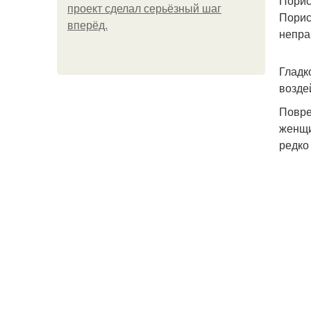
Порис
проект сделал серьёзный шаг
Порис
вперёд.
непра
Гладк
возде
Повре
женщи
редко