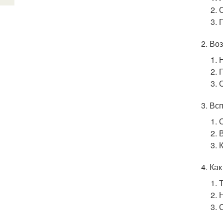
Воз
Всп
Как