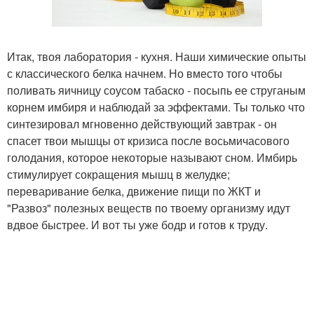
Итак, твоя лаборатория - кухня. Наши химические опыты
с классического белка начнем. Но вместо того чтобы
поливать яичницу соусом табаско - посыпь ее струганым
корнем имбиря и наблюдай за эффектами. Ты только что
синтезировал мгновенно действующий завтрак - он
спасет твои мышцы от кризиса после восьмичасового
голодания, которое некоторые называют сном. Имбирь
стимулирует сокращения мышц в желудке;
переваривание белка, движение пищи по ЖКТ и
"Развоз" полезных веществ по твоему организму идут
вдвое быстрее. И вот ты уже бодр и готов к труду.