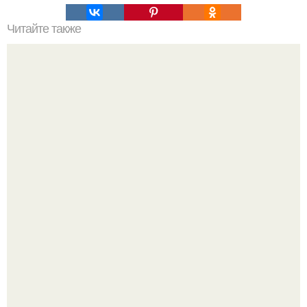
Читайте также
Упражнения для похудения живота, боков.
Анна, давно известная своим увлечением
бодибилдингом, впервые попробовала себя в роли