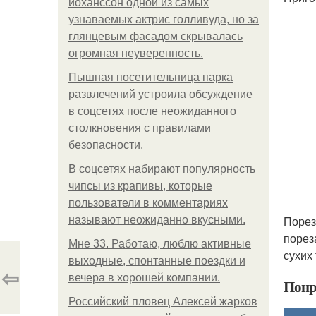
йоханссон одной из самых
узнаваемых актрис голливуда, но за
глянцевым фасадом скрывалась
огромная неуверенность.
Пышная посетительница парка
развлечений устроила обсуждение
в соцсетях после неожиданного
столкновения с правилами
безопасности.
В соцсетях набирают популярность
чипсы из крапивы, которые
пользователи в комментариях
Порез
называют неожиданно вкусными.
порез
Мне 33. Работаю, люблю активные
сухих
выходные, спонтанные поездки и
⇦
вечера в хорошей компании.
Понр
Российский пловец Алексей жарков