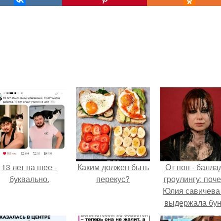
13 лет на шее -
Каким должен быть
От поп - баллад
буквально.
перекус?
гроулингу: поч
Юлия савичева
выдержала бун
собственной