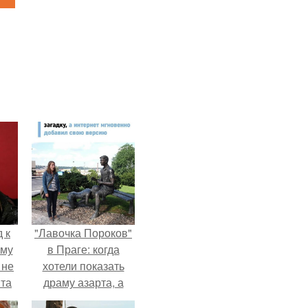
 к
"Лавочка Пороков"
ему
в Праге: когда
 не
хотели показать
та
драму азарта, а
получился 18+.