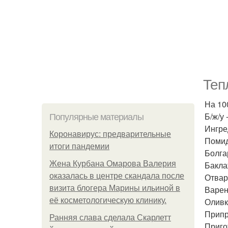
Теп
На 100
Б/ж/у -
Популярные материалы
Ингре
Коронавирус: предварительные
Помид
итоги пандемии
Болга
Жена Курбана Омарова Валерия
Бакла
оказалась в центре скандала после
Отвар
визита блогера Марины ильиной в
Варен
её косметологическую клинику.
Оливк
Припр
Ранняя слава сделала Скарлетт
Приго