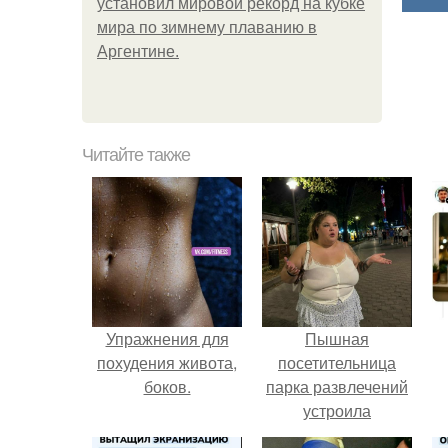
установил мировой рекорд на кубке
мира по зимнему плаванию в
Аргентине.
Читайте также
Упражнения для
Пышная
похудения живота,
посетительница
боков.
парка развлечений
устроила
обсуждение в