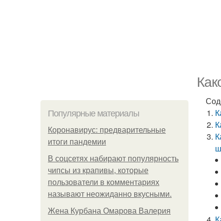
Как
Сод
К
Популярные материалы
К
Коронавирус: предварительные
К
итоги пандемии
ш
В соцсетях набирают популярность
чипсы из крапивы, которые
пользователи в комментариях
называют неожиданно вкусными.
Жена Курбана Омарова Валерия
К