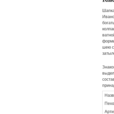
Шапка
Ивано
богат
колпа
ватно
формы
шею с
затыл
Знако
выдел
соста
прина
Назв
Пехо
Арти