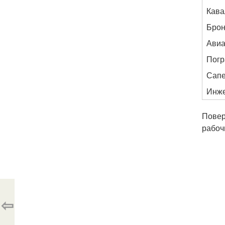
Кава
Брон
Ави
Погр
Сапе
Инже
Повер
рабоч
⇦