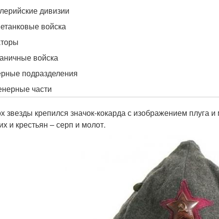
лерийские дивизии
етанковые войска
аторы
аничные войска
рные подразделения
нерные части
х звезды крепился значок-кокарда с изображением плуга и
их и крестьян – серп и молот.