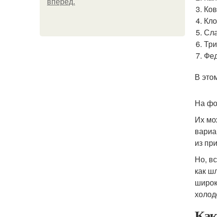
вперёд.
Ков
Кло
Сла
Три
Фед
В это
На фо
Их мо
вариа
из пр
Но, в
как ш
широк
холод
Как