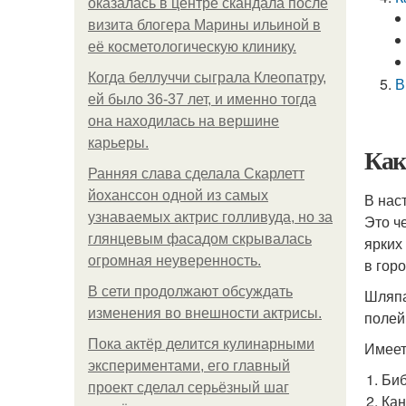
оказалась в центре скандала после
визита блогера Марины ильиной в
её косметологическую клинику.
Когда беллуччи сыграла Клеопатру,
В
ей было 36-37 лет, и именно тогда
она находилась на вершине
карьеры.
Как
Ранняя слава сделала Скарлетт
йоханссон одной из самых
В нас
узнаваемых актрис голливуда, но за
Это ч
глянцевым фасадом скрывалась
ярких
огромная неуверенность.
в гор
В сети продолжают обсуждать
Шляпа
изменения во внешности актрисы.
полей
Пока актёр делится кулинарными
Имеет
экспериментами, его главный
Биб
проект сделал серьёзный шаг
Кан