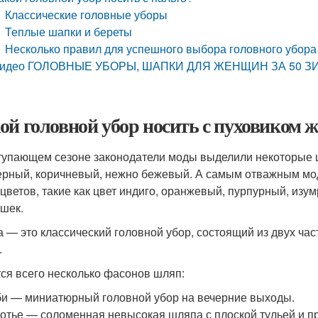
Классические головные уборы
Теплые шапки и береты
Несколько правил для успешного выбора головного убора 
идео ГОЛОВНЫЕ УБОРЫ, ШАПКИ ДЛЯ ЖЕНЩИН ЗА 50 ЗИ
ой головной убор носить с пуховиком
тупающем сезоне законодатели моды выделили некоторые цв
ерный, коричневый, нежно бежевый. А самым отважным м
 цветов, такие как цвет индиго, оранжевый, пурпурный, из
ошек.
 — это классический головной убор, состоящий из двух част
.
ся всего несколько фасонов шляп:
и — миниатюрный головной убор на вечерние выходы.
отье — соломенная невысокая шляпа с плоской тульей и 