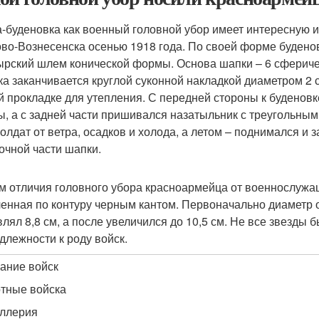
-буденовка как военный головной убор имеет интересную 
во-Вознесенска осенью 1918 года. По своей форме будено
ырский шлем конической формы. Основа шапки – 6 сфериче
ка заканчивается круглой суконной накладкой диаметром 2 
й прокладке для утепления. С передней стороны к буденов
, а с задней части пришивался назатыльник с треугольным
олдат от ветра, осадков и холода, а летом – поднимался и
очной части шапки.
м отличия головного убора красноармейца от военнослужащ
енная по контуру черным кантом. Первоначально диаметр о
влял 8,8 см, а после увеличился до 10,5 см. Не все звезды
длежности к роду войск.
ание войск
тные войска
ллерия