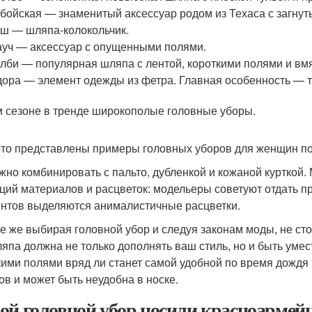
бойская — знаменитый аксессуар родом из Техаса с загну
ш — шляпа-колокольчик.
уч — аксессуар с опущенными полями.
лби — популярная шляпа с лентой, короткими полями и вм
ора — элемент одежды из фетра. Главная особенность — т
м сезоне в тренде широкополые головные уборы.
то представлены примеры головных уборов для женщин пос
жно комбинировать с пальто, дубленкой и кожаной курткой
ций материалов и расцветок: модельеры советуют отдать п
интов выделяются анималистичные расцветки.
се же выбирая головной убор и следуя законам моды, не стои
ляпа должна не только дополнять ваш стиль, но и быть уме
ими полями вряд ли станет самой удобной по время дождя ил
ов и может быть неудобна в носке.
ой головной убор носили красноармейц