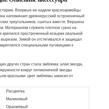
историю. Впервые ее надели красноармейцы
вка напоминает древнерусский остроконечный
ских треугольников, сшитых вместе. Вершина
см. Материалом служило плотное сукно на
ке крепился простроченный козырек овальной
 вырезом. Зимой он отстегивался и защищал
 закреплялся специальными пуговицами к
их других стран стала эмблема: алая звезда,
кружности вокруг пятиконечной звезды
 были красными: цвет эмблемы зависел от
Расцветка
Малиновый
Оранжевый