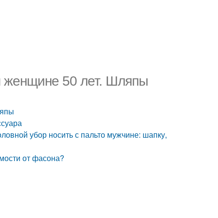
м женщине 50 лет. Шляпы
ляпы
ссуара
оловной убор носить с пальто мужчине: шапку,
имости от фасона?