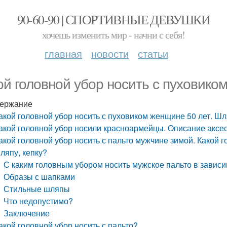
90-60-90 | СПОРТИВНЫЕ ДЕВУШКИ
хочешь изменить мир - начни с себя!
главная
новости
статьи
ой головной убор носить с пуховико
ержание
акой головной убор носить с пуховиком женщине 50 лет. Ш
акой головной убор носили красноармейцы. Описание аксе
акой головной убор носить с пальто мужчине зимой. Какой г
ляпу, кепку?
С каким головным убором носить мужское пальто в завис
Образы с шапками
Стильные шляпы
Что недопустимо?
Заключение
акой головной убор носить с пальто?