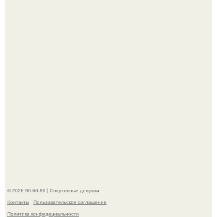
Девушка решила провести необычный эксперимент и на
протяжении 30 дней питалась одной шаурмой.
Кевин спейси заявил, что многолетние судебные
разбирательства практически уничтожили его состояние.
© 2026 90-60-90 | Спортивные девушки
Контакты
Пользовательское соглашение
Политика конфидециальности