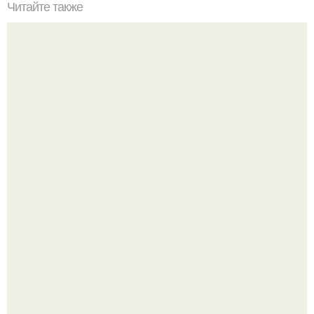
Читайте также
? 5. Рецептов ПП- котлеток, которые с одинаковой
пользой можно кушать как утром, так и вечером.
Сергей Лазарев купил квартиру в Майами за 1 миллион
долларов.