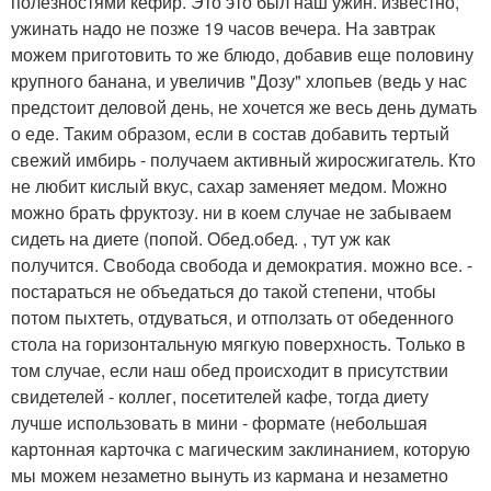
полезностями кефир. Это это был наш ужин. известно,
ужинать надо не позже 19 часов вечера. На завтрак
можем приготовить то же блюдо, добавив еще половину
крупного банана, и увеличив "Дозу" хлопьев (ведь у нас
предстоит деловой день, не хочется же весь день думать
о еде. Таким образом, если в состав добавить тертый
свежий имбирь - получаем активный жиросжигатель. Кто
не любит кислый вкус, сахар заменяет медом. Можно
можно брать фруктозу. ни в коем случае не забываем
сидеть на диете (попой. Обед.обед. , тут уж как
получится. Свобода свобода и демократия. можно все. -
постараться не объедаться до такой степени, чтобы
потом пыхтеть, отдуваться, и отползать от обеденного
стола на горизонтальную мягкую поверхность. Только в
том случае, если наш обед происходит в присутствии
свидетелей - коллег, посетителей кафе, тогда диету
лучше использовать в мини - формате (небольшая
картонная карточка с магическим заклинанием, которую
мы можем незаметно вынуть из кармана и незаметно