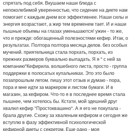
спрятать под себя. Вкушаем наши блюда с
непоколебимой уверенностью, что сидение на диете нам
помогает с каждым днем все эффективнее. Наши силы и
энергия возрастают, а жир тем временем тает. И и наши
пышные объемы на глазах уменьшаются! ужин - то же,
что и прежде: обогащенный полезностями кефир. Итак, о
результатах. Полтора полтора месяца делов. без особых
мучений. приятельница стала порхать, порхать, из
прежних размеров буквально выпадать. Я я " с ней за
компанию"Кефирила. волшебного листа, просто - группа
поддержки в полосатых купальниках. Это это было
позапрошлым летом. пишу этот отзыв и думаю - пора,
пора и мне идти за маркером и листом бумаги. И в
магазин, за кефиром. Что-то я в последнее время стала
пышнее, чем хотелось бы. Кстати, мой здешний друг
хвалил кефир "Простоквашино". А я его не покупала -
брала другие. Схожу за хваленым кефиром и сегодня же
вступлю в фазу эффективной психологической
кефирной диеты с секретом. Еще одно - моя