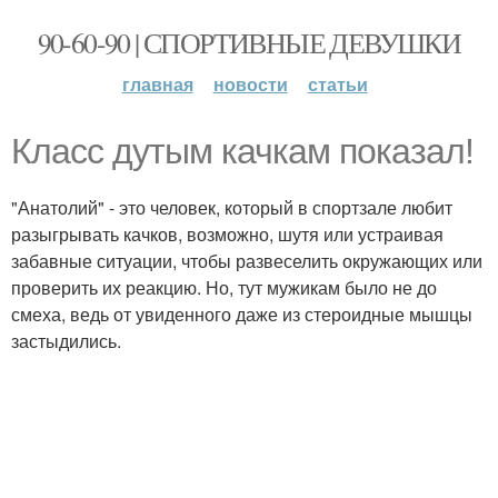
90-60-90 | СПОРТИВНЫЕ ДЕВУШКИ
главная
новости
статьи
Класс дутым качкам показал!
"Анатолий" - это человек, который в спортзале любит
разыгрывать качков, возможно, шутя или устраивая
забавные ситуации, чтобы развеселить окружающих или
проверить их реакцию. Но, тут мужикам было не до
смеха, ведь от увиденного даже из стероидные мышцы
застыдились.