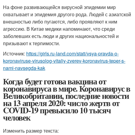
На фоне развивающейся вирусной эпидемии мир
охватывает и эпидемия другого рода. Людей с азиатской
внешностью либо пугаются, либо проявляют к ним
агрессию. В Китае медики напоминают, что среди
заболевших есть люди и других национальностей и
призывают к терпимости.
Источник:
https://girls.ru-land.com/stati/vsya-pravda-o-
koronaviruse-virusolog-vitaliy-zverev-koronavirus-teper-s-
nami-navsegda-kak
Когда будет готова вакцина от
коронавируса в мире. Коронавирус в
Великобритании, последние новости
на 13 апреля 2020: число жертв от
COVID-19 превысило 10 тысяч
человек
Изменить размер текста: