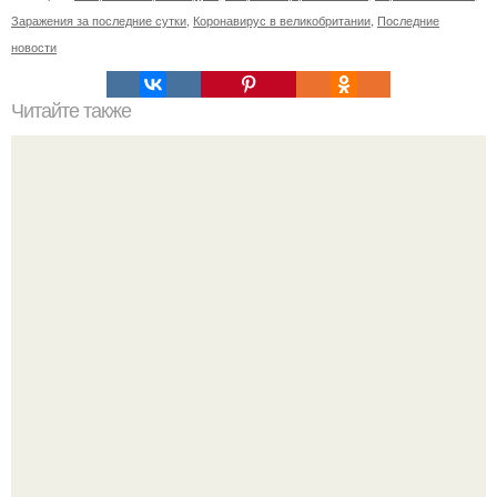
Заражения за последние сутки
,
Коронавирус в великобритании
,
Последние
новости
Читайте также
Правильное питание. Меню на неделю.