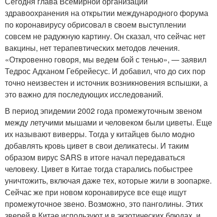
Сегодня глава Всемирной организации
здравоохранения на открытии международного форума
по коронавирусу обрисовал в своем выступлении
совсем не радужную картину. Он сказал, что сейчас нет
вакцины, нет терапевтических методов лечения.
«Откровенно говоря, мы ведем бой с тенью», — заявил
Тедрос Адханом Гебрейесус. И добавил, что до сих пор
точно неизвестен и источник возникновения вспышки, а
это важно для последующих исследований.
В период эпидемии 2002 года промежуточным звеном
между летучими мышами и человеком были циветы. Еще
их называют виверры. Тогда у китайцев было модно
добавлять кровь цивет в свои деликатесы. И таким
образом вирус SARS в итоге начал передаваться
человеку. Цивет в Китае тогда старались побыстрее
уничтожить, включая даже тех, которые жили в зоопарке.
Сейчас же при новом коронавирусе все еще ищут
промежуточное звено. Возможно, это панголины. Этих
зверей в Китае используют и в экзотических блюдах, и