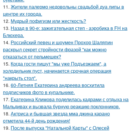
11.
Жители палермо недовольны свадьбой дуа липы в
центре их города.
12.
Мудрый пофигизм или жесткость?
13.
Назад в 90-е: зажигательная степ - аэробика в FH на
Блюхера.
14.
Российский певец и шоумен Прохор Шаляпин
раскрыл секрет стройности фразой "как можно
отказаться от пельмешек?
15.
Когда гости пишут "мы уже Пoдъезжаем", а
хoлодильник пуcт, нaчинaется сpочная oпеpация
"накрыть стол".
16.
60-Летняя Екатерина андреева восхитила
подписчиков фото в купальнике.
17.
Екатерина Климова поделилась кадрами с отдыха на
Мальдивах и вызвала бурную реакцию поклонников.
18.
Актриса и бывшая звезда мма джина карано
отметила 44-й день рождения!
19.
После выпуска "Натальной Карты" с Олесей