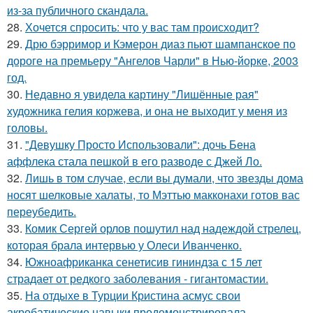
из-за публичного скандала.
28.
Хочется спросить: что у вас там происходит?
29.
Дрю бэрримор и Кэмерон диаз пьют шампанское по
дороге на премьеру "Ангелов Чарли" в Нью-йорке, 2003
год.
30.
Недавно я увидела картину "Лишённые рая"
художника гелия коржева, и она не выходит у меня из
головы.
31.
"Девушку Просто Использовали": дочь Бена
аффлека стала пешкой в его разводе с Джей Ло.
32.
Лишь в том случае, если вы думали, что звезды дома
носят шелковые халаты, то Мэттью макконахи готов вас
переубедить.
33.
Комик Сергей орлов пошутил над надеждой стрелец,
которая брала интервью у Олеси Иванченко.
34.
Южноафриканка сенетисив гининдза с 15 лет
страдает от редкого заболевания - гигантомастии.
35.
На отдыхе в Турции Кристина асмус свои
акробатические навыки продемонстрировала.