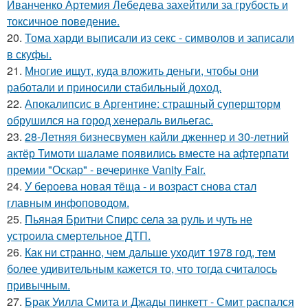
Иванченко Артемия Лебедева захейтили за грубость и
токсичное поведение.
20.
Тома харди выписали из секс - символов и записали
в скуфы.
21.
Многие ищут, куда вложить деньги, чтобы они
работали и приносили стабильный доход.
22.
Апокалипсис в Аргентине: страшный супершторм
обрушился на город хенераль вильегас.
23.
28-Летняя бизнесвумен кайли дженнер и 30-летний
актёр Тимоти шаламе появились вместе на афтерпати
премии "Оскар" - вечеринке Vanity Fair.
24.
У бероева новая тёща - и возраст снова стал
главным инфоповодом.
25.
Пьяная Бритни Спирс села за руль и чуть не
устроила смертельное ДТП.
26.
Как ни странно, чем дальше уходит 1978 год, тем
более удивительным кажется то, что тогда считалось
привычным.
27.
Брак Уилла Смита и Джады пинкетт - Смит распался