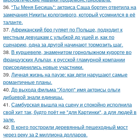
36.
"Ты Меня Бесишь": актриса Саша бортич ответила на
замечания Никиты кологривого, который усомнился в её
таланте.
37.
Африканский бро гуляет по Польше, подходит к
местным девушкам с улыбкой до ушей и, как по
сценарию, одна за другой начинают тормозить шаг.
38.
В куршевеле, знаменитом горнолыжном курорте во
французских Альпах, к русской гламурной компании
присоединились новые участники.
39.
Личная жизнь на паузе: как дети нарушают самые
романтичные планы.
40.
До выхода фильма "Холоп" имя актрисы ольги
дибцевой знали единицы.
41.
Самбурская вышла на сцену и спокойно исполнила
свой хит так, будто поёт не "для Картинки", а для людей в
зале.
42.
В конго построили деревянный пешеходный мост
через реку за 2 миллиона долларов.