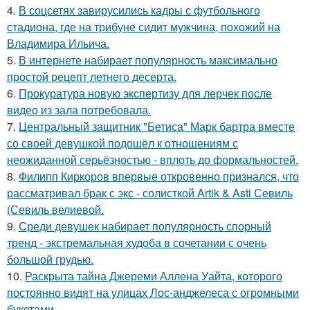
4.
В соцсетях завирусились кадры с футбольного
стадиона, где на трибуне сидит мужчина, похожий на
Владимира Ильича.
5.
В интернете набирает популярность максимально
простой рецепт летнего десерта.
6.
Прокуратура новую экспертизу для лерчек после
видео из зала потребовала.
7.
Центральный защитник "Бетиса" Марк бартра вместе
со своей девушкой подошёл к отношениям с
неожиданной серьёзностью - вплоть до формальностей.
8.
Филипп Киркоров впервые откровенно признался, что
рассматривал брак с экс - солисткой Artik & Asti Севиль
(Севиль велиевой.
9.
Среди девушек набирает популярность спорный
тренд - экстремальная худоба в сочетании с очень
большой грудью.
10.
Раскрыта тайна Джереми Аллена Уайта, которого
постоянно видят на улицах Лос-анджелеса с огромными
букетами.