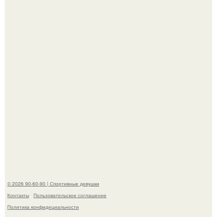
только для красоты, а теперь нейробиологи вроде как
нашли этому научное объяснение.
В стране зафиксировали аномальный психологический
сдвиг: переоценка ценностей и жесткая депрессия
теперь настигают парней на 10 лет раньше.
© 2026 90-60-90 | Спортивные девушки
Контакты
Пользовательское соглашение
Политика конфидециальности