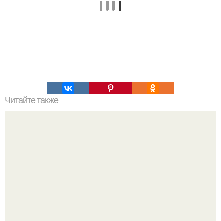
Читайте также
Что значит ухаживать за собой. Забота о себе, уход за
собой...