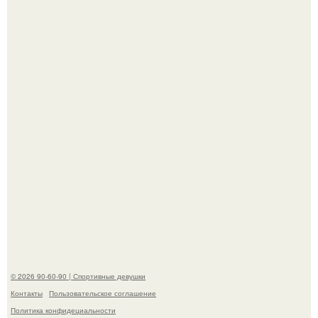
Жена Курбана Омарова Валерия оказалась в центре
скандала после визита блогера Марины ильиной в её
косметологическую клинику.
Анастасию Волочкову не раз упрекали в
приверженности устаревшим бьюти - процедурам.
© 2026 90-60-90 | Спортивные девушки
Контакты
Пользовательское соглашение
Политика конфидециальности