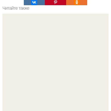
Читайте также
Как добиться шикарной талии?
Бывший пришёл к своей сеньорите и потребовал
вернуть все подарки.