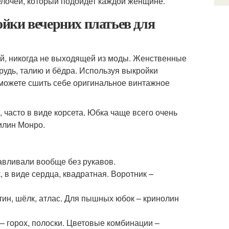
елочей, который подойдет каждой женщине.
йки вечерних платьев для
ой, никогда не выходящей из моды. Женственные
удь, талию и бёдра. Используя выкройки
 сможете сшить себе оригинальное винтажное
 часто в виде корсета. Юбка чаще всего очень
илин Монро.
тавливали вообще без рукавов.
 в виде сердца, квадратная. Воротник –
тин, шёлк, атлас. Для пышных юбок – кринолин
– горох, полоски. Цветовые комбинации –