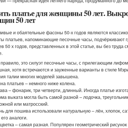
уви — прекрасная идея летнего наряда, продуманного до м
ть платье для женщины 50 лет. Выкро
щин 50 лет
ливые и обаятельные фасоны 50-х годов являются классик
ты платьев, напоминающие песочные часы, подчёркивают гр
ев 50 х годов, представленных в этой статье, вы без труда
е.
 правило, это силуэт песочные часы, с прилегающим лифом,
ная, хотя встречаются и зауженные варианты в стиле Мэр
ия талии многих моделей завышена.
на платьев – немного ниже колена.
ава – фонарик, три четверти, длинный. Иногда платье изго
ма выката могла быть самой разной – лодочка, треугольник,
ожной или матросский.
нь для пошива использовали натуральную – лён, хлопок, са
 его аналоги.
цветка – самая разная. Популярен геометрический рисунок 