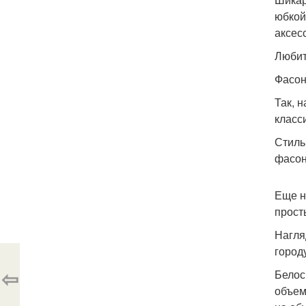
юбкой
аксес
Любит
Фасон
Так, 
класс
Стиль
фасон
Еще н
прост
Нагля
город
⇦
Белос
объем