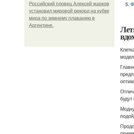
Ф
Российский пловец Алексей жарков
установил мировой рекорд на кубке
мира по зимнему плаванию в
Аргентине.
Лет
вдо
Клетк
модел
Главн
предп
оптим
Отлич
будут
Модну
подой
Продо
приме