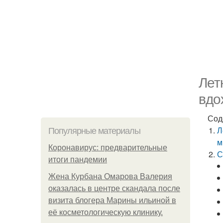
Лет
вдо
Сод
Л
Популярные материалы
м
Коронавирус: предварительные
С
итоги пандемии
Жена Курбана Омарова Валерия
оказалась в центре скандала после
визита блогера Марины ильиной в
её косметологическую клинику.