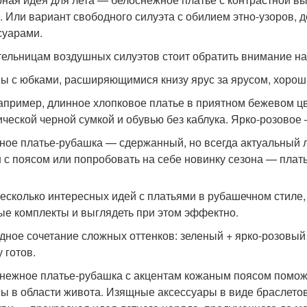
. Или вариант свободного силуэта с обилием этно-узоров
суарами.
ельницам воздушных силуэтов стоит обратить внимание на
ы с юбками, расширяющимися книзу ярус за ярусом, хороши
например, длинное хлопковое платье в приятном бежевом цв
ической черной сумкой и обувью без каблука. Ярко-розовое
ное платье-рубашка — сдержанный, но всегда актуальный 
 с поясом или попробовать на себе новинку сезона — плат
есколько интересных идей с платьями в рубашечном стиле,
ые комплекты и выглядеть при этом эффектно.
дное сочетание сложных оттенков: зеленый + ярко-розовы
у готов.
нежное платье-рубашка с акцентам кожаным поясом поможе
ы в области живота. Изящные аксессуары в виде браслето