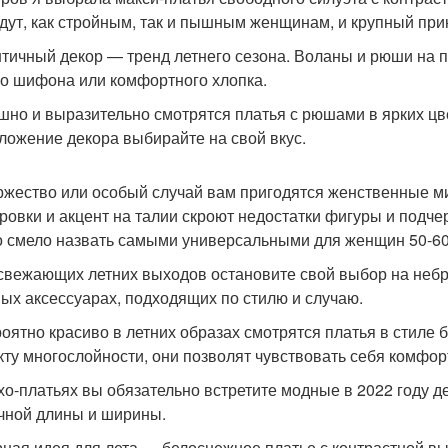
дут, как стройным, так и пышным женщинам, и крупный прин
тичный декор — тренд летнего сезона. Воланы и рюши на пл
го шифона или комфортного хлопка.
шно и выразительно смотрятся платья с рюшами в ярких ц
ложение декора выбирайте на свой вкус.
ржество или особый случай вам пригодятся женственные ми
ровки и акцент на талии скроют недостатки фигуры и подч
 смело назвать самыми универсальными для женщин 50-60
свежающих летних выходов остановите свой выбор на небро
ых аксессуарах, подходящих по стилю и случаю.
оятно красиво в летних образах смотрятся платья в стиле 
ту многослойности, они позволят чувствовать себя комфо
хо-платьях вы обязательно встретите модные в 2022 году д
чной длины и ширины.
ная идея для лета — белоснежное платье с контрастной в