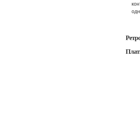
кон
одн
Ретро
Плат