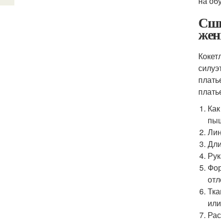
на об
Сши
жен
Кокет
силуэ
плать
плать
Как
пыш
Лин
Дли
Рук
Фор
отл
Тка
или
Рас