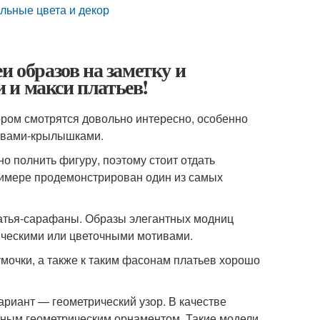
льные цвета и декор
и образов на заметку и
 и макси платьев!
зором смотрятся довольно интересно, особенно
кавами-крылышками.
о полнить фигуру, поэтому стоит отдать
римере продемонстрирован один из самых
атья-сарафаны. Образы элегантных модниц
ническими или цветочными мотивами.
мочки, а также к таким фасонам платьев хорошо
ариант — геометрический узор. В качестве
тным геометрическим орнаментом. Такие модели