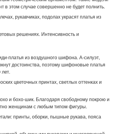
т в этом случае совершенно не будет полнить.
ечах, рукавчиках, подолах украсят платья из
ветовых решениях. Интенсивность и
ди-платья из воздушного шифона. А-силуэт,
еркнут достоинства, поэтому шифоновые платья
 лет.
ских цветочных принтах, светлых оттенках и
бохо и бохо-шик. Благодаря свободному покрою и
ртно женщинам с любым типом фигуры.
етали: принты, оборки, пышные рукава, пояса
ышивкой, объемными рукавами и многоярусной