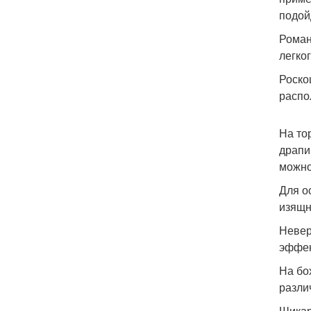
подой
Роман
легко
Роско
распо
На то
драпи
можно
Для о
изящн
Невер
эффек
На бо
разли
Шикар