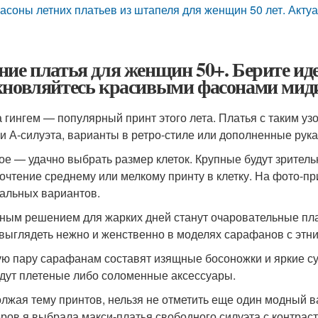
асоны летних платьев из штапеля для женщин 50 лет. Актуа
ние платья для женщин 50+. Берите иде
хновляйтесь красивыми фасонами миди
а гингем — популярный принт этого лета. Платья с таким у
и А-силуэта, варианты в ретро-стиле или дополненные ру
ое — удачно выбрать размер клеток. Крупные будут зрительн
очтение среднему или мелкому принту в клетку. На фото-п
альных вариантов.
ным решением для жарких дней станут очаровательные пл
 выглядеть нежно и женственно в моделях сарафанов с эт
ю пару сарафанам составят изящные босоножки и яркие су
дут плетеные либо соломенные аксессуары.
лжая тему принтов, нельзя не отметить еще один модный в
ров я выбрала макси-платья свободного силуэта с контрас