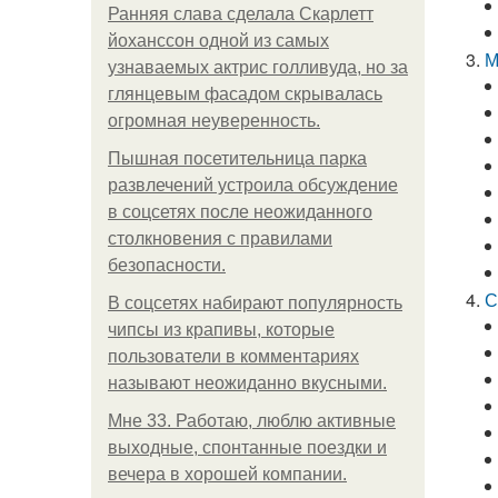
Ранняя слава сделала Скарлетт
йоханссон одной из самых
М
узнаваемых актрис голливуда, но за
глянцевым фасадом скрывалась
огромная неуверенность.
Пышная посетительница парка
развлечений устроила обсуждение
в соцсетях после неожиданного
столкновения с правилами
безопасности.
С
В соцсетях набирают популярность
чипсы из крапивы, которые
пользователи в комментариях
называют неожиданно вкусными.
Мне 33. Работаю, люблю активные
выходные, спонтанные поездки и
вечера в хорошей компании.