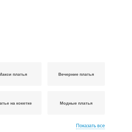
Макси платья
Вечерние платья
атье на кокетке
Модные платья
Показать все
черний платье
Платье с пышной юбкой