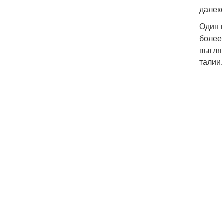
далек
Один 
более
выгля
талии