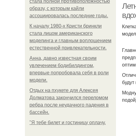
стала полной противоположностью
Лет
образу, с которым кайли
вдо
ассоциировалась последние годы.
Клетк
К началу 1980-х Кристи бринкли
модел
стала лицом американского
моделинга и главным воплощением
естественной привлекательности.
Главн
предп
Анна, давно известная своим
оптим
увлечением бодибилдингом,
впервые попробовала себя в роли
Отлич
модели.
будут
Отдых на пхукете для Алексея
Модну
Долматова закончился переломом
подой
ребра после неудачного падения в
бассейн.
"Я тебе билет и гостиницу оплачу.