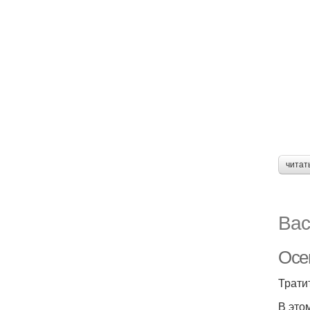
читат
Вас
Осен
Трати
В это