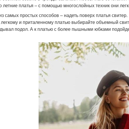
о летние платья – с помощью многослойных техник они лег
из самых простых способов – надеть поверх платья свитер.
 легкому и приталенному платью выбирайте объемный свите
дывал подол. А к платью с более пышными юбками подойд
.