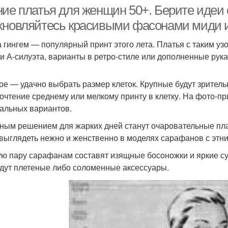
ние платья для женщин 50+. Берите идеи 
хновляйтесь красивыми фасонами миди и
а гингем — популярный принт этого лета. Платья с таким у
Платье с вырезом
Стильные платья
Вы
и А-силуэта, варианты в ретро-стиле или дополненные ру
ое — удачно выбрать размер клеток. Крупные будут зрительн
очтение среднему или мелкому принту в клетку. На фото-п
альных вариантов.
ным решением для жарких дней станут очаровательные пл
 выглядеть нежно и женственно в моделях сарафанов с эт
ю пару сарафанам составят изящные босоножки и яркие су
дут плетеные либо соломенные аксессуары.