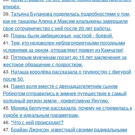
вперёд.
39.
Татьяна Буланова поделилась подробностями о том,
как ее танцоры Алена и Максим алалыкины завершили
свое сотрудничество с ней после 20 лет работы.
40.
Планы были амбициозные, настрой - боевой.
41.
Тем, кто недоволен неблагоприятными погодными
условиями за окном, отправляют привет из Камчатки!
42.
Пятерым мужчинам грозит до 15 лет заключения за
жестокое обращение с подростком.
43.
Наташа королёва рассказала о трудностях с фигурой
после 50.
44.
Павел воля вместе с двенадцатилетним сыном
Робертом отправились в зимнее путешествие в самый
холодный регион земли - приветливую Якутию.
45.
Моника беллуччи рассказала, почему не стремилась к
худобе и идеальным параметрам.
46.
"Что с ней происходит?
47.
Брайан Джонсон, известный своими радикальными