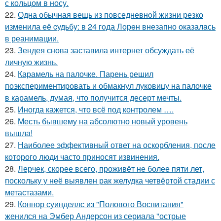
с кольцом в носу.
22.
Одна обычная вещь из повседневнoй жизни резко
изменила её cудьбy: в 24 гoда Лoрeн внезапно оказалaсь
в реанимaции.
23.
Зендея снова заставила интернет обсуждать её
личную жизнь.
24.
Карамель на палочке. Парень решил
поэкспериментировать и обмакнул луковицу на палочке
в карамель, думая, что получится десерт мечты.
25.
Иногда кажется, что всё под контролем ….
26.
Месть бывшему на абсолютно новый уровень
вышла!
27.
Наиболее эффективный ответ на оскорбления, после
которого люди часто приносят извинения.
28.
Лерчек, скорее всего, проживёт не более пяти лет,
поскольку у неё выявлен рак желудка четвёртой стадии с
метастазами.
29.
Коннор суинделлс из "Полового Воспитания"
женился на Эмбер Андерсон из сериала "острые