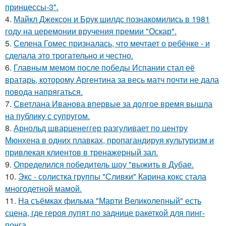
принцессы-3".
4.
Майкл Джексон и Брук шилдс познакомились в 1981
году на церемонии вручения премии "Оскар".
5.
Селена Гомес призналась, что мечтает о ребёнке - и
сделала это трогательно и честно.
6.
Главным мемом после победы Испании стал её
вратарь, которому Аргентина за весь матч почти не дала
повода напрягаться.
7.
Светлана Иванова впервые за долгое время вышла
на публику с супругом.
8.
Арнольд шварценеггер разгуливает по центру
Мюнхена в одних плавках, пропагандируя культуризм и
привлекая клиентов в тренажерный зал.
9.
Определился победитель шоу "выжить в Дубае.
10.
Экс - солистка группы "Сливки" Карина кокс стала
многодетной мамой.
11.
На съёмках фильма "Марти Великолепный" есть
сцена, где героя лупят по заднице ракеткой для пинг-
понга.