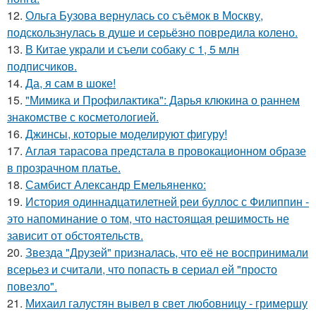
12.
Ольга Бузова вернулась со съёмок в Москву,
подскользнулась в душе и серьёзно повредила колено.
13.
В Китае украли и съели собаку с 1, 5 млн
подписчиков.
14.
Да, я сам в шоке!
15.
"Мимика и Профилактика": Дарья клюкина о раннем
знакомстве с косметологией.
16.
Джинсы, которые моделируют фигуру!
17.
Аглая тарасова предстала в провокационном образе
в прозрачном платье.
18.
Самбист Александр Емельяненко:
19.
История одиннадцатилетней реи буллос с Филиппин -
это напоминание о том, что настоящая решимость не
зависит от обстоятельств.
20.
Звезда "Друзей" призналась, что её не воспринимали
всерьез и считали, что попасть в сериал ей "просто
повезло".
21.
Михаил галустян вывел в свет любовницу - гримершу