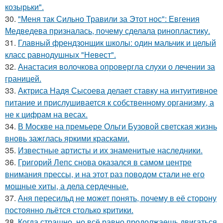
козырьки".
30.
"Меня так Сильно Травили за Этот нос": Евгения
Медведева призналась, почему сделала ринопластику.
31.
Главный френдзонщик школы: один мальчик и целый
класс равнодушных "Невест".
32.
Анастасия волочкова опровергла слухи о лечении за
границей.
33.
Актриса Надя Сысоева делает ставку на интуитивное
питание и прислушивается к собственному организму, а
не к цифрам на весах.
34.
В Москве на премьере Ольги Бузовой светская жизнь
вновь зажглась яркими красками.
35.
Известные артисты и их знаменитые наследники.
36.
Григорий Лепс снова оказался в самом центре
внимания прессы, и на этот раз поводом стали не его
мощные хиты, а дела сердечные.
37.
Аня пересильд не может понять, почему в её сторону
постоянно льётся столько критики.
38.
Когда страшно, но всё равно продолжаешь двигаться