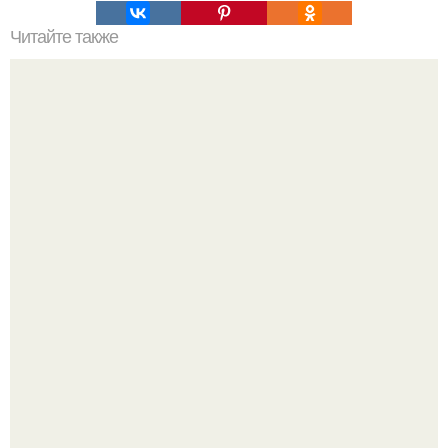
Читайте также
Гель лак отслаивается у кутикулы. Основные причины
Сергей Лазарев купил квартиру в Майами за 1 миллион
долларов.