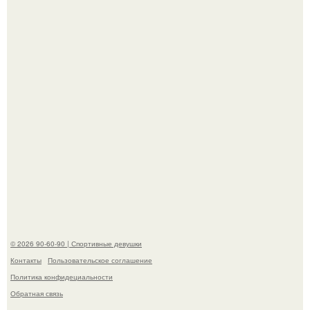
актрисы.
В соцсетях набирают популярность чипсы из крапивы,
которые пользователи в комментариях называют
неожиданно вкусными.
© 2026 90-60-90 | Спортивные девушки
Контакты
Пользовательское соглашение
Политика конфидециальности
Обратная связь