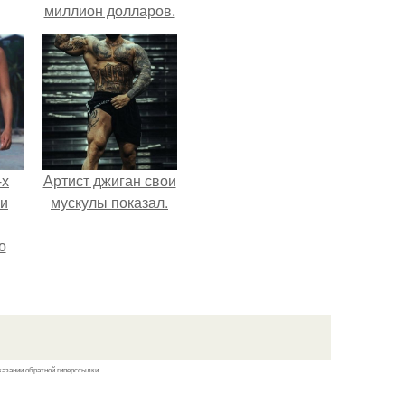
миллион долларов.
-х
Артист джиган свои
ли
мускулы показал.
о
м
й
сти.
казании обратной гиперссылки.