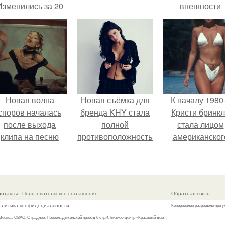
Изменились за 20
внешности
лет".
актрисы.
Новая волна
Новая съёмка для
К началу 1980
споров началась
бренда KHY стала
Кристи бринк
после выхода
полной
стала лицом
клипа на песню
противоположностью
американског
Petal.
образу, с которым
моделинга и
кайли
главным
ассоциировалась
воплощение
последние годы.
естественно
онтакты
Пользовательское соглашение
Обратная связь
привлекательно
олитика конфидециальности
Копирование разрешено при у
 Москва, СВАО, Отрадное, Нововладыкинский проезд 8 стр.4, Бизнес-центр «Красивый дом»,