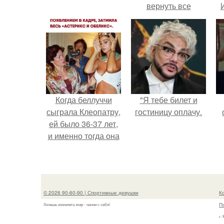
вернуть все
подарки.
Когда беллуччи
"Я тебе билет и
сыграла Клеопатру,
гостиницу оплачу.
ей было 36-37 лет,
и именно тогда она
находилась на
вершине карьеры.
© 2026 90-60-90 | Спортивные девушки
К
П
Хочешь изменить мир - начни с себя!
г.