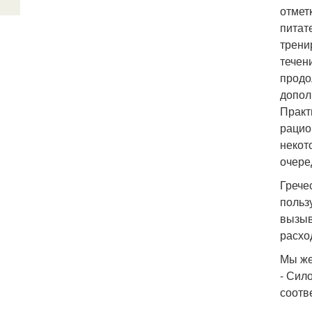
отмет
питат
трени
течен
продо
допол
Практ
рацио
некот
очере
Грече
польз
вызыв
расхо
Мы же
- Сил
соотв