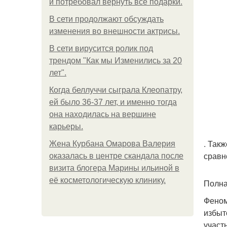
и потребовал вернуть все подарки.
В сети продолжают обсуждать
изменения во внешности актрисы.
В сети вирусится ролик под
трендом "Как мы Изменились за 20
лет".
Когда беллуччи сыграла Клеопатру,
ей было 36-37 лет, и именно тогда
она находилась на вершине
карьеры.
. Так
Жена Курбана Омарова Валерия
сравн
оказалась в центре скандала после
визита блогера Марины ильиной в
её косметологическую клинику.
Полна
Феном
избыт
участ