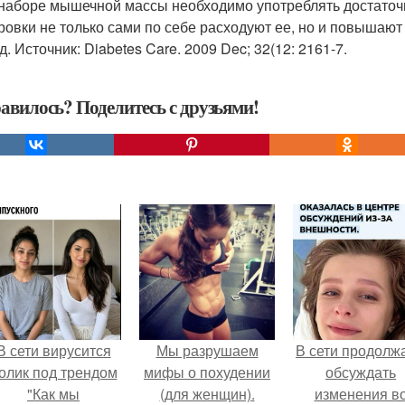
 наборе мышечной массы необходимо употреблять достаточн
ровки не только сами по себе расходуют ее, но и повышают
. Источник: Diabetes Care. 2009 Dec; 32(12: 2161-7.
авилось? Поделитесь с друзьями!
В сети вирусится
Мы разрушаем
В сети продолж
олик под трендом
мифы о похудении
обсуждать
"Как мы
(для женщин).
изменения в