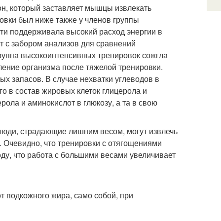
мон, который заставляет мышцы извлекать
овки был ниже также у членов группы
ти поддерживала высокий расход энергии в
нт с забором анализов для сравнений
группа высокоинтенсивных тренировок сожгла
ление организма после тяжелой тренировки.
ых запасов. В случае нехватки углеводов в
о в состав жировых клеток глицерола и
ола и аминокислот в глюкозу, а та в свою
юди, страдающие лишним весом, могут извлечь
ю. Очевидно, что тренировки с отягощениями
у, что работа с большими весами увеличивает
т подкожного жира, само собой, при