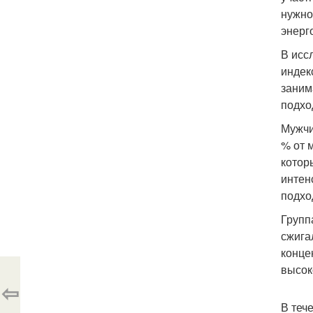
нужно
энерг
В исс
индек
заним
подхо
Мужчи
% от 
котор
интен
подхо
Групп
сжига
конце
высок
⇦
В теч