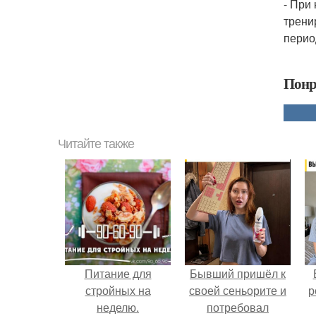
- При
трени
период
Понр
Читайте также
Питание для
Бывший пришёл к
стройных на
своей сеньорите и
р
неделю.
потребовал