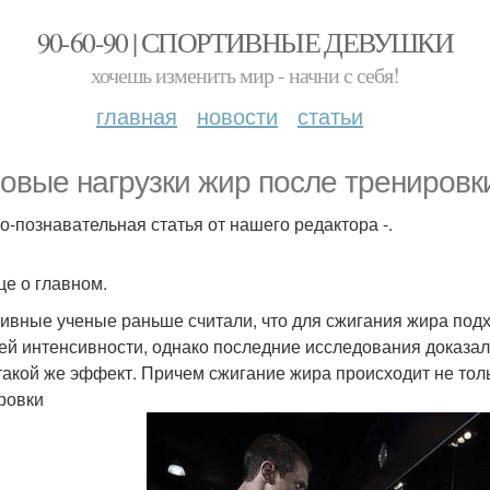
90-60-90 | СПОРТИВНЫЕ ДЕВУШКИ
хочешь изменить мир - начни с себя!
главная
новости
статьи
овые нагрузки жир после тренировки
о-познавательная статья от нашего редактора -.
це о главном.
ивные ученые раньше считали, что для сжигания жира под
ей интенсивности, однако последние исследования доказал
такой же эффект. Причем сжигание жира происходит не толь
ровки