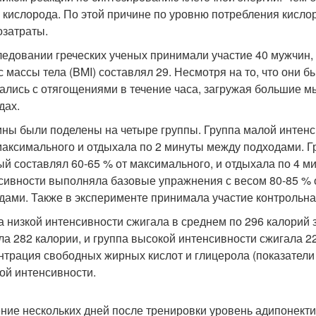
 кислорода. По этой причине по уровню потребления кисло
озатраты.
ледовании греческих ученых принимали участие 40 мужчин, 
с массы тела (BMI) составлял 29. Несмотря на то, что он
ались с отягощениями в течение часа, загружая большие 
дах.
ны были поделены на четыре группы. Группа малой интенс
максимального и отдыхала по 2 минуты между подходами. Г
ый составлял 60-65 % от максимального, и отдыхала по 4 
сивности выполняла базовые упражнения с весом 80-85 % о
дами. Также в эксперименте принимала участие контрольна
а низкой интенсивности сжигала в среднем по 296 калорий 
ла 282 калории, и группа высокой интенсивности сжигала 2
нтрация свободных жирных кислот и глицерола (показатели
ой интенсивности.
ение нескольких дней после тренировки уровень адипонект