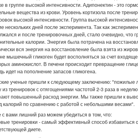
ке в группе высокой интенсивности. Адипонектин - это гор
ельные вещества из крови. Уровень кортизола после тренир
ровок высокой интенсивности. Группа высокой интенсивнос
ие нескольких дней после эксперимента. Так как экспериме
лжался и после тренировочных дней, стало очевидно, что 
нительные калории. Энергия была потрачена на восстанов
ически вся энергия на восстановление была взята из жиров
не мышечный гликоген будет восполняться за счет входящег
орых аминокислот. В печени происходит превращение глицер
дь идет на пополнение запасов гликогена.
ские ученые пришли к следующему заключению: "пожилые л
у из тренировок с отягощениями частотой 2-3 раза в недел
ают повышенный расход энергии. Мы также пришли к вывод
д калорий по сравнению с работой с небольшими весами".
 с вами лишний раз можем убедиться в том, что:
овые тренировки - самый эффективный способ избавиться о
етствующей диете.