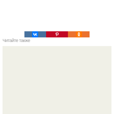
Читайте также
Полина гагарина отдыхает на морском курорте.