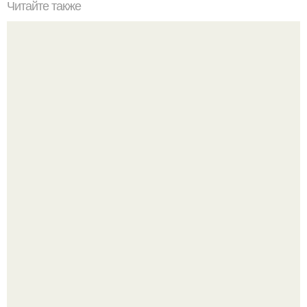
Читайте также
Выходная диета. Сохрани себе!
"Я уже год Пытаюсь Просто Выжить": Анна седокова
разрыдалась из-за жесткой травли и проклятий в сети.