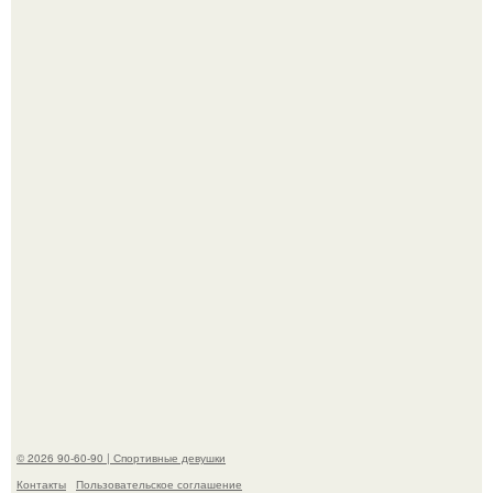
Анна, давно известная своим увлечением
бодибилдингом, впервые попробовала себя в роли
модели.
Новая волна споров началась после выхода клипа на
песню Petal.
© 2026 90-60-90 | Спортивные девушки
Контакты
Пользовательское соглашение