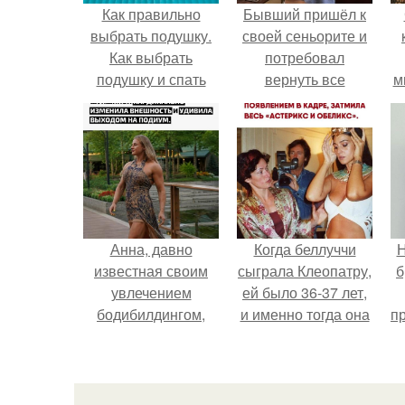
Как правильно
Бывший пришёл к
выбрать подушку.
своей сеньорите и
Как выбрать
потребовал
подушку и спать
вернуть все
м
спокойно?
подарки.
Анна, давно
Когда беллуччи
Н
известная своим
сыграла Клеопатру,
б
увлечением
ей было 36-37 лет,
бодибилдингом,
и именно тогда она
п
впервые
находилась на
о
попробовала себя
вершине карьеры.
в роли модели.