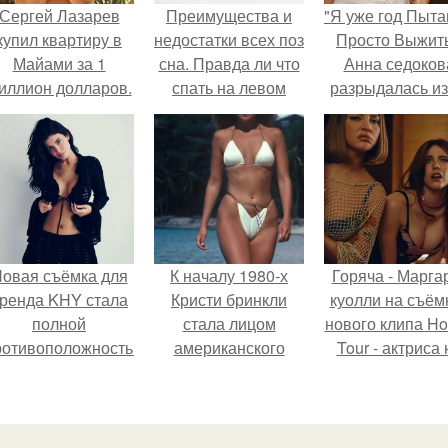
Сергей Лазарев
Преимущества и
"Я уже год Пыт
купил квартиру в
недостатки всех поз
Просто Выжить
Майами за 1
сна. Правда ли что
Анна седоков
иллион долларов.
спать на левом
разрыдалась из
боку (где сердце)
жесткой травли
вреднее?
проклятий в се
овая съёмка для
К началу 1980-х
Горяча - Марга
ренда KHY стала
Кристи бринкли
куолли на съём
полной
стала лицом
нового клипа H
ротивоположностью
американского
Tour - актриса 
бразу, с которым
моделинга и
только появилас
кайли
главным
кадре, но и
ассоциировалась
воплощением
выступила в р
последние годы.
естественной
сорежиссёра