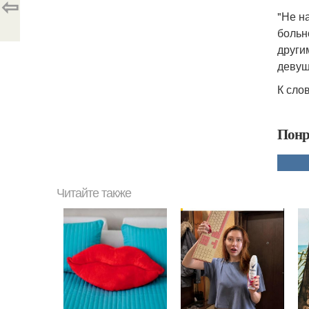
⇦
"Не н
больн
други
девуш
К сло
Понр
Читайте также