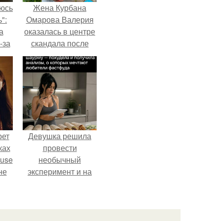
аюсь
Жена Курбана
":
Омарова Валерия
а
оказалась в центре
-за
скандала после
 и
визита блогера
ти.
Марины ильиной в
её
косметологическую
клинику.
рет
Девушка решила
ках
провести
ouse
необычный
не
эксперимент и на
ь в
протяжении 30
дней питалась
оли
одной шаурмой.