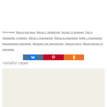
Категории:
Маска для лица
,
Маски с эффектом
,
Ботокс от морщин
,
Глаз в
домашних условиях
,
Маски с крахмалом
,
Маска из крахмала
,
Кофе с крахмалом
,
Крахмальные филлеры
,
Филлеры для заполнения
,
Темные круги
,
Маска-ботокс из
крахмала
Читайте также
6 белковых салатиков для правильного ужина.