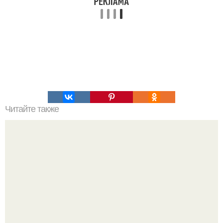
Читайте также
20 суперских фактов - подсказок, с которыми вы не
пропадёте.